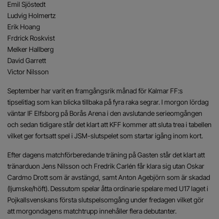
Emil Sjöstedt
Ludvig Holmertz
Erik Hoang
Frdrick Roskvist
Melker Hallberg
David Garrett
Victor Nilsson
September har varit en framgångsrik månad för Kalmar FF:s
tipselitlag som kan blicka tillbaka på fyra raka segrar. I morgon lördag
väntar IF Elfsborg på Borås Arena i den avslutande serieomgången
och sedan tidigare står det klart att KFF kommer att sluta trea i tabellen
vilket ger fortsatt spel i JSM-slutspelet som startar igång inom kort.
Efter dagens matchförberedande träning på Gasten står det klart att
tränarduon Jens Nilsson och Fredrik Carlén får klara sig utan Oskar
Cardmo Drott som är avstängd, samt Anton Agebjörn som är skadad
(ljumske/höft). Dessutom spelar åtta ordinarie spelare med U17 laget i
Pojkallsvenskans första slutspelsomgång under fredagen vilket gör
att morgondagens matchtrupp innehåller flera debutanter.