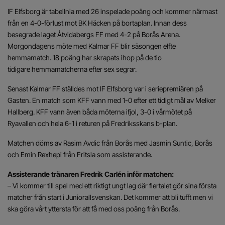
IF Elfsborg är tabellnia med 26 inspelade poäng och kommer närmast
från en 4-0-förlust mot BK Häcken på bortaplan. Innan dess
besegrade laget Åtvidabergs FF med 4-2 på Borås Arena.
Morgondagens möte med Kalmar FF blir säsongen elfte
hemmamatch. 18 poäng har skrapats ihop på de tio
tidigare hemmamatcherna efter sex segrar.
Senast Kalmar FF ställdes mot IF Elfsborg var i seriepremiären på
Gasten. En match som KFF vann med 1-0 efter ett tidigt mål av Melker
Hallberg. KFF vann även båda möterna ifjol, 3-0 i vårmötet på
Ryavallen och hela 6-1 i returen på Fredriksskans b-plan.
Matchen döms av Rasim Avdic från Borås med Jasmin Suntic, Borås
och Emin Rexhepi från Fritsla som assisterande.
Assisterande tränaren Fredrik Carlén inför matchen:
– Vi kommer till spel med ett riktigt ungt lag där flertalet gör sina första
matcher från start i Juniorallsvenskan. Det kommer att bli tufft men vi
ska göra vårt yttersta för att få med oss poäng från Borås.