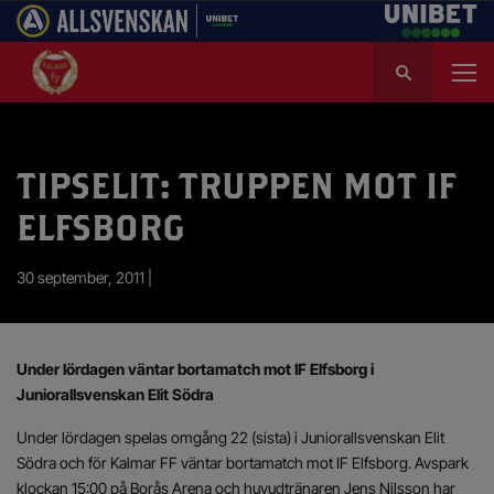
S
ö
k
e
f
TIPSELIT: TRUPPEN MOT IF
t
e
ELFSBORG
r
:
30 september, 2011 |
Under lördagen väntar bortamatch mot IF Elfsborg i
Juniorallsvenskan Elit Södra
Under lördagen spelas omgång 22 (sista) i Juniorallsvenskan Elit
Södra och för Kalmar FF väntar bortamatch mot IF Elfsborg. Avspark
klockan 15:00 på Borås Arena och huvudtränaren Jens Nilsson har