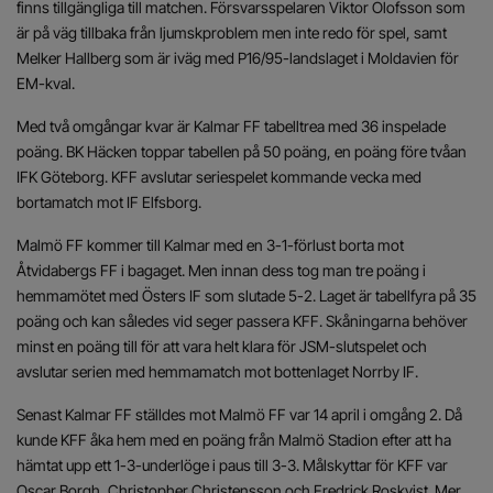
finns tillgängliga till matchen. Försvarsspelaren Viktor Olofsson som
är på väg tillbaka från ljumskproblem men inte redo för spel, samt
Melker Hallberg som är iväg med P16/95-landslaget i Moldavien för
EM-kval.
Med två omgångar kvar är Kalmar FF tabelltrea med 36 inspelade
poäng. BK Häcken toppar tabellen på 50 poäng, en poäng före tvåan
IFK Göteborg. KFF avslutar seriespelet kommande vecka med
bortamatch mot IF Elfsborg.
Malmö FF kommer till Kalmar med en 3-1-förlust borta mot
Åtvidabergs FF i bagaget. Men innan dess tog man tre poäng i
hemmamötet med Östers IF som slutade 5-2. Laget är tabellfyra på 35
poäng och kan således vid seger passera KFF. Skåningarna behöver
minst en poäng till för att vara helt klara för JSM-slutspelet och
avslutar serien med hemmamatch mot bottenlaget Norrby IF.
Senast Kalmar FF ställdes mot Malmö FF var 14 april i omgång 2. Då
kunde KFF åka hem med en poäng från Malmö Stadion efter att ha
hämtat upp ett 1-3-underlöge i paus till 3-3. Målskyttar för KFF var
Oscar Borgh, Christopher Christensson och Fredrick Roskvist. Mer