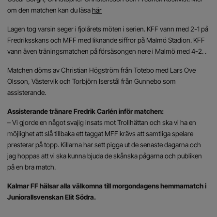
om den matchen kan du läsa
här
Lagen tog varsin seger i fjolårets möten i serien. KFF vann med 2-1 på
Fredriksskans och MFF med liknande siffror på Malmö Stadion. KFF
vann även träningsmatchen på försäsongen nere i Malmö med 4-2. .
Matchen döms av Christian Högström från Totebo med Lars Ove
Olsson, Västervik och Torbjörn Iserstål från Gunnebo som
assisterande.
Assisterande tränare Fredrik Carlén inför matchen:
– Vi gjorde en något svajig insats mot Trollhättan och ska vi ha en
möjlighet att slå tillbaka ett taggat MFF krävs att samtliga spelare
presterar på topp. Killarna har sett pigga ut de senaste dagarna och
jag hoppas att vi ska kunna bjuda de skånska pågarna och publiken
på en bra match.
Kalmar FF hälsar alla välkomna till morgondagens hemmamatch i
Juniorallsvenskan Elit Södra.