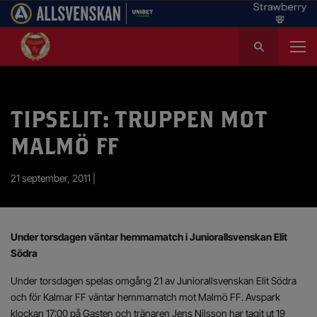
S
ö
k
e
f
TIPSELIT: TRUPPEN MOT
t
e
MALMÖ FF
r
:
21 september, 2011 |
Under torsdagen väntar hemmamatch i Juniorallsvenskan Elit
Södra
Under torsdagen spelas omgång 21 av Juniorallsvenskan Elit Södra
och för Kalmar FF väntar hemmamatch mot Malmö FF. Avspark
klockan 17:00 på Gasten och tränaren Jens Nilsson har tagit ut 19