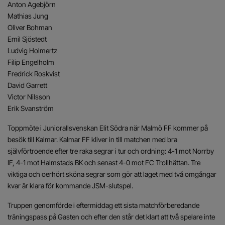
Anton Agebjörn
Mathias Jung
Oliver Bohman
Emil Sjöstedt
Ludvig Holmertz
Filip Engelholm
Fredrick Roskvist
David Garrett
Victor Nilsson
Erik Svanström
Toppmöte i Juniorallsvenskan Elit Södra när Malmö FF kommer på
besök till Kalmar. Kalmar FF kliver in till matchen med bra
självförtroende efter tre raka segrar i tur och ordning: 4-1 mot Norrby
IF, 4-1 mot Halmstads BK och senast 4-0 mot FC Trollhättan. Tre
viktiga och oerhört sköna segrar som gör att laget med två omgångar
kvar är klara för kommande JSM-slutspel.
Truppen genomförde i eftermiddag ett sista matchförberedande
träningspass på Gasten och efter den står det klart att två spelare inte