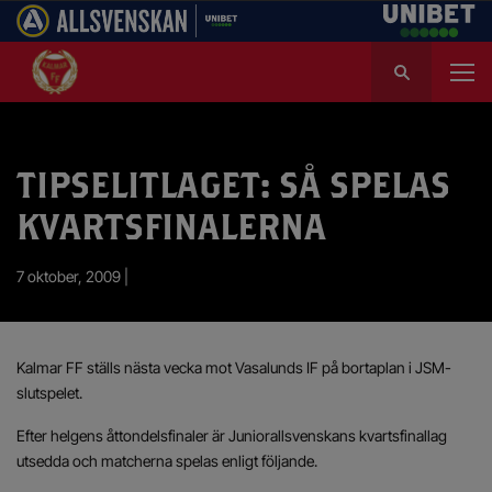
S
ö
k
e
f
TIPSELITLAGET: SÅ SPELAS
t
e
KVARTSFINALERNA
r
:
7 oktober, 2009 |
Kalmar FF ställs nästa vecka mot Vasalunds IF på bortaplan i JSM-
slutspelet.
Efter helgens åttondelsfinaler är Juniorallsvenskans kvartsfinallag
utsedda och matcherna spelas enligt följande.