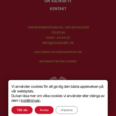
OM KALMAR FF
KONTAKT
TRÅNGSUNDSVÄGEN 40, 393 56 KALMAR
TELEFON
0480 – 44 44 30
INFO@KALMARFF.SE
HANTERING AV PERSONUPPGIFTER
INFORMATION OM COOKIES
Vi använder cookies för att ge dig den bästa upplevelsen på
vår webbplats.
Du kan läsa mer om vilka cookies vi använder eller stänga av
dem i
inställningar
.
Tillåt alla
Avvisa
Anpassa