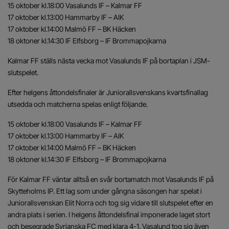
15 oktober kl.18:00 Vasalunds IF – Kalmar FF
17 oktober kl.13:00 Hammarby IF – AIK
17 oktober kl.14:00 Malmö FF – BK Häcken
18 oktoner kl.14:30 IF Elfsborg – IF Brommapojkarna
Kalmar FF ställs nästa vecka mot Vasalunds IF på bortaplan i JSM-
slutspelet.
Efter helgens åttondelsfinaler är Juniorallsvenskans kvartsfinallag
utsedda och matcherna spelas enligt följande.
15 oktober kl.18:00 Vasalunds IF – Kalmar FF
17 oktober kl.13:00 Hammarby IF – AIK
17 oktober kl.14:00 Malmö FF – BK Häcken
18 oktoner kl.14:30 IF Elfsborg – IF Brommapojkarna
För Kalmar FF väntar alltså en svår bortamatch mot Vasalunds IF på
Skytteholms IP. Ett lag som under gångna säsongen har spelat i
Juniorallsvenskan Elit Norra och tog sig vidare till slutspelet efter en
andra plats i serien. I helgens åttondelsfinal imponerade laget stort
och besegrade Syrianska FC med klara 4-1. Vasalund tog sig även