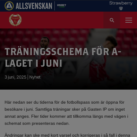
S
ö
k
e
f
TRÄNINGSSCHEMA FÖR A-
t
e
LAGET I JUNI
r
:
3 juni, 2025 |
Nyhet
Här nedan ser du tiderna för de fotbollspass som är öppna för
besökare i juni. Samtliga träningar sker på Gasten IP om inget
annat anges. Fler tider kommer att tillkomma längs med vägen i
schemat som presenteras nedan.
Ändringar kan ske med kort varsel och korrigeras i så fall i denna