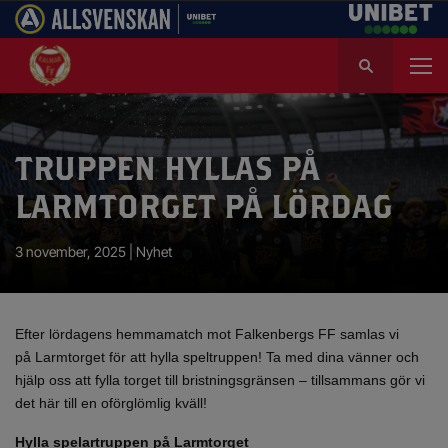
S
ö
k
e
f
TRUPPEN HYLLAS PÅ
t
e
LARMTORGET PÅ LÖRDAG
r
:
3 november, 2025 |
Nyhet
Efter lördagens hemmamatch mot Falkenbergs FF samlas vi
på Larmtorget för att hylla speltruppen! Ta med dina vänner och
hjälp oss att fylla torget till bristningsgränsen – tillsammans gör vi
det här till en oförglömlig kväll!
Hylla spelartruppen på Larmtorget