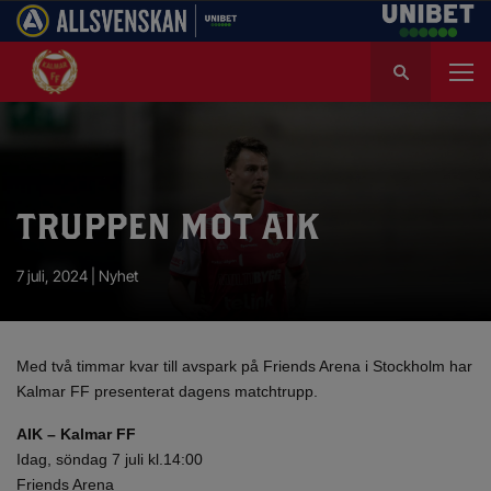
S
ö
k
e
f
t
e
TRUPPEN MOT AIK
r
:
7 juli, 2024 |
Nyhet
Med två timmar kvar till avspark på Friends Arena i Stockholm har
Kalmar FF presenterat dagens matchtrupp.
AIK – Kalmar FF
Idag, söndag 7 juli kl.14:00
Friends Arena