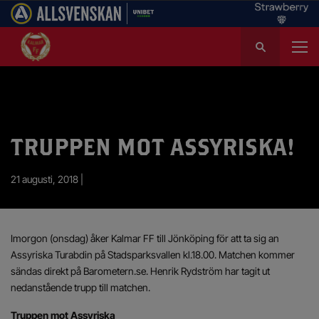
S
ö
k
e
f
t
e
TRUPPEN MOT ASSYRISKA!
r
:
21 augusti, 2018 |
Imorgon (onsdag) åker Kalmar FF till Jönköping för att ta sig an
Assyriska Turabdin på Stadsparksvallen kl.18.00. Matchen kommer
sändas direkt på Barometern.se. Henrik Rydström har tagit ut
nedanstående trupp till matchen.
Truppen mot Assyriska