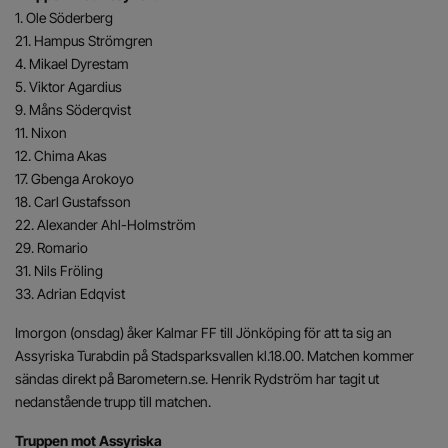
1. Ole Söderberg
21. Hampus Strömgren
4. Mikael Dyrestam
5. Viktor Agardius
9. Måns Söderqvist
11. Nixon
12. Chima Akas
17. Gbenga Arokoyo
18. Carl Gustafsson
22. Alexander Ahl-Holmström
29. Romario
31. Nils Fröling
33. Adrian Edqvist
Imorgon (onsdag) åker Kalmar FF till Jönköping för att ta sig an
Assyriska Turabdin på Stadsparksvallen kl.18.00. Matchen kommer
sändas direkt på Barometern.se. Henrik Rydström har tagit ut
nedanstående trupp till matchen.
Truppen mot Assyriska