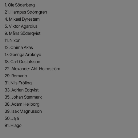
1. Ole Söderberg
21. Hampus Strömgren
4. Mikael Dyrestam
5. Viktor Agardius
9. Måns Söderqvist
11. Nixon
12. Chima Akas
17. Gbenga Arokoyo
18. Carl Gustafsson
22. Alexander Ahl-Holmström
29. Romario
31. Nils Fröling
33. Adrian Edqvist
35. Johan Stenmark
38. Adam Hellborg
39. Isak Magnusson
50. Jajá
91. Hiago