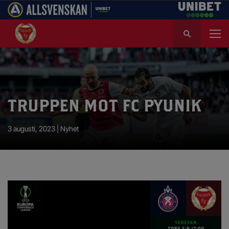
S
ö
k
e
f
t
e
TRUPPEN MOT FC PYUNIK
r
:
3 augusti, 2023 |
Nyhet