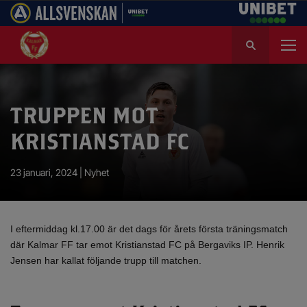
S
ö
k
e
f
TRUPPEN MOT
t
e
KRISTIANSTAD FC
r
:
23 januari, 2024 |
Nyhet
I eftermiddag kl.17.00 är det dags för årets första träningsmatch
där Kalmar FF tar emot Kristianstad FC på Bergaviks IP. Henrik
Jensen har kallat följande trupp till matchen.