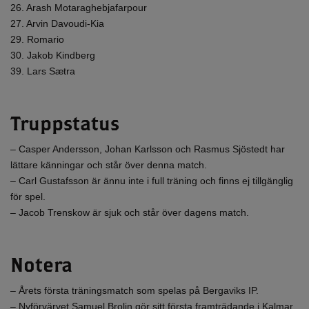
26. Arash Motaraghebjafarpour
27. Arvin Davoudi-Kia
29. Romario
30. Jakob Kindberg
39. Lars Sætra
Truppstatus
– Casper Andersson, Johan Karlsson och Rasmus Sjöstedt har
lättare känningar och står över denna match.
– Carl Gustafsson är ännu inte i full träning och finns ej tillgänglig
för spel.
– Jacob Trenskow är sjuk och står över dagens match.
Notera
– Årets första träningsmatch som spelas på Bergaviks IP.
– Nyförvärvet Samuel Brolin gör sitt första framträdande i Kalmar