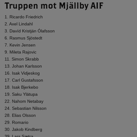
Truppen mot Mjällby AIF
1. Ricardo Friedrich
2. Axel Lindahl
3. Davíd Kristján Ólafsson
6. Rasmus Sjöstedt
7. Kevin Jensen
9. Mileta Rajovic
11. Simon Skrabb
13. Johan Karlsson
16. Isak Vidjeskog
17. Carl Gustafsson
18. Isak Bjerkebo
19. Saku Ylätupa
22. Nahom Netabay
24. Sebastian Nilsson
28. Elias Olsson
29. Romario
30. Jakob Kindberg
39. Lars Sætra