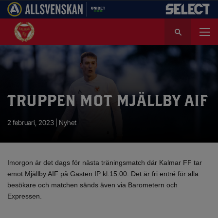
S
ö
k
e
f
t
e
TRUPPEN MOT MJÄLLBY AIF
r
:
2 februari, 2023 |
Nyhet
Imorgon är det dags för nästa träningsmatch där Kalmar FF tar
emot Mjällby AIF på Gasten IP kl.15.00. Det är fri entré för alla
besökare och matchen sänds även via Barometern och
Expressen.