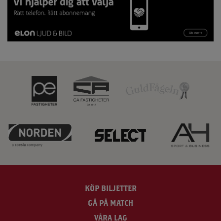
KÖP BILJETTER
GÅ PÅ MATCH
VÅRA LAG