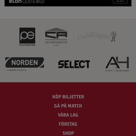
KÖP BILJETTER
GÅ PÅ MATCH
VÅRA LAG
FÖRETAG
SHOP