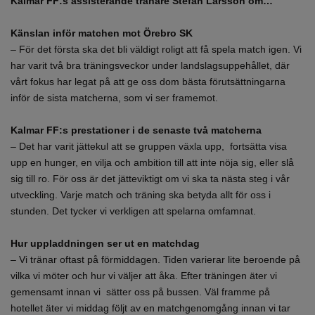
Kalmar FF:s assisterande tränare Stefan Larsson om…
Känslan inför matchen mot Örebro SK
– För det första ska det bli väldigt roligt att få spela match igen. Vi
har varit två bra träningsveckor under landslagsuppehållet, där
vårt fokus har legat på att ge oss dom bästa förutsättningarna
inför de sista matcherna, som vi ser framemot.
Kalmar FF:s prestationer i de senaste två matcherna
– Det har varit jättekul att se gruppen växla upp, fortsätta visa
upp en hunger, en vilja och ambition till att inte nöja sig, eller slå
sig till ro. För oss är det jätteviktigt om vi ska ta nästa steg i vår
utveckling. Varje match och träning ska betyda allt för oss i
stunden. Det tycker vi verkligen att spelarna omfamnat.
Hur uppladdningen ser ut en matchdag
– Vi tränar oftast på förmiddagen. Tiden varierar lite beroende på
vilka vi möter och hur vi väljer att åka. Efter träningen äter vi
gemensamt innan vi sätter oss på bussen. Väl framme på
hotellet äter vi middag följt av en matchgenomgång innan vi tar