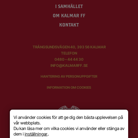
I SAMHÄLLET
OM KALMAR FF
KONTAKT
TRÅNGSUNDSVÄGEN 40, 393 56 KALMAR
TELEFON
0480 – 44 44 30
INFO@KALMARFF.SE
HANTERING AV PERSONUPPGIFTER
INFORMATION OM COOKIES
Vi använder cookies för att ge dig den bästa upplevelsen på
vår webbplats.
Du kan läsa mer om vilka cookies vi använder eller stänga av
dem i
inställningar
.