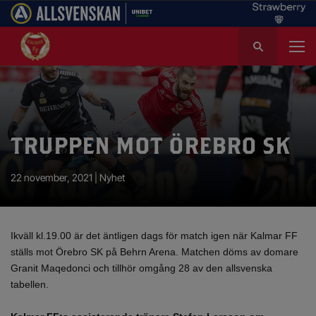
S
ö
k
e
f
t
e
TRUPPEN MOT ÖREBRO SK
r
:
22 november, 2021 |
Nyhet
Ikväll kl.19.00 är det äntligen dags för match igen när Kalmar FF
ställs mot Örebro SK på Behrn Arena. Matchen döms av domare
Granit Maqedonci och tillhör omgång 28 av den allsvenska
tabellen.