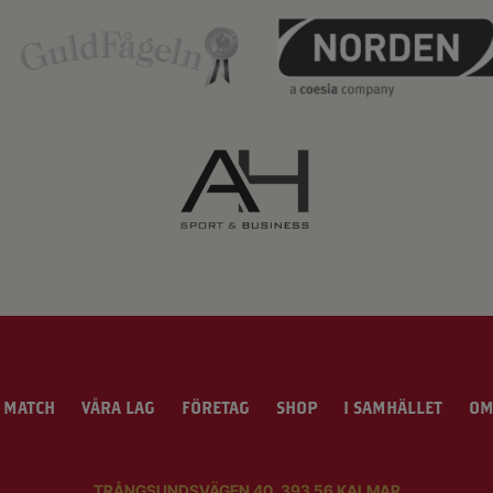
 MATCH
VÅRA LAG
FÖRETAG
SHOP
I SAMHÄLLET
OM
TRÅNGSUNDSVÄGEN 40, 393 56 KALMAR