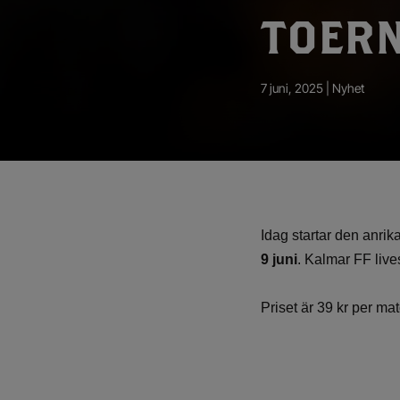
App – Användarvillkor
TOER
RUP-projektet
7 juni, 2025 |
Nyhet
Idag startar den anr
9 juni
. Kalmar FF live
Priset är 39 kr per ma