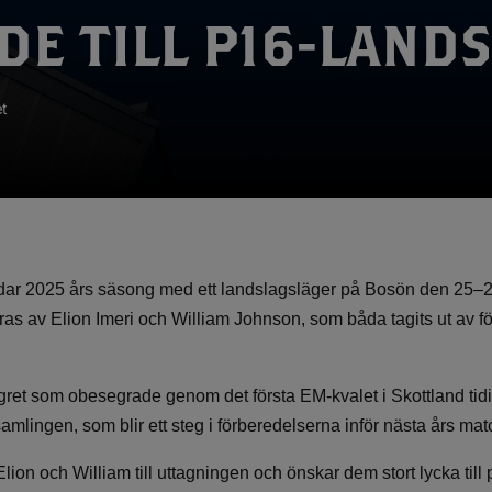
DE TILL P16-LAND
t
dar 2025 års säsong med ett landslagsläger på Bosön den 25–
as av Elion Imeri och William Johnson, som båda tagits ut av 
gret som obesegrade genom det första EM-kvalet i Skottland tidig
 samlingen, som blir ett steg i förberedelserna inför nästa års mat
lion och William till uttagningen och önskar dem stort lycka till