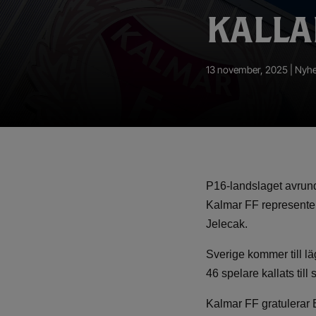
App – Användarvillkor
KALLA
RUP-projektet
13 november, 2025 |
Nyhe
P16-landslaget avrun
Kalmar FF representer
Jelecak.
Sverige kommer till lä
46 spelare kallats till
Kalmar FF gratulerar E