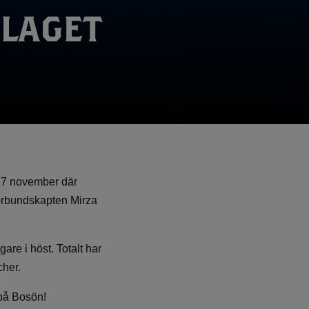
SLAGET
27 november där
förbundskapten Mirza
are i höst. Totalt har
cher.
 på Bosön!