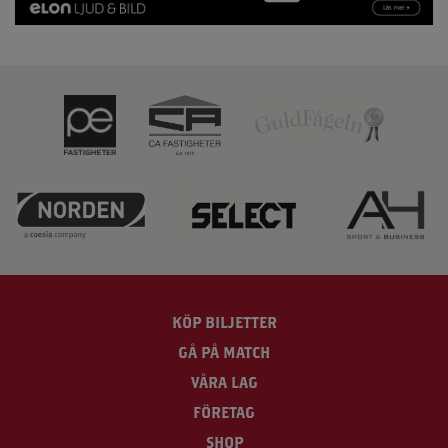
KÖP BILJETTER
GÅ PÅ MATCH
VÅRA LAG
FÖRETAG
SHOP