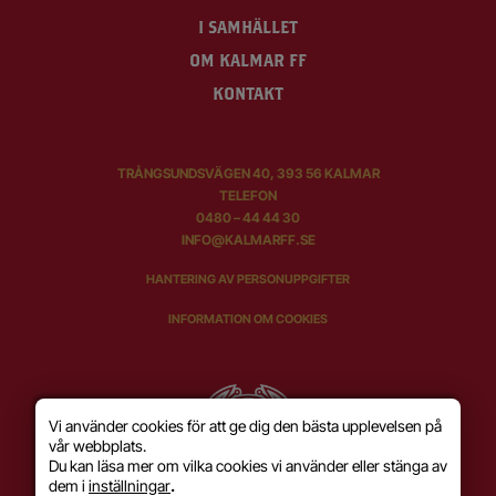
I SAMHÄLLET
OM KALMAR FF
KONTAKT
TRÅNGSUNDSVÄGEN 40, 393 56 KALMAR
TELEFON
0480 – 44 44 30
INFO@KALMARFF.SE
HANTERING AV PERSONUPPGIFTER
INFORMATION OM COOKIES
Vi använder cookies för att ge dig den bästa upplevelsen på
vår webbplats.
Du kan läsa mer om vilka cookies vi använder eller stänga av
dem i
inställningar
.