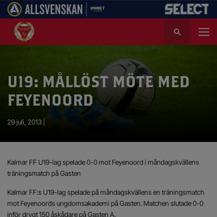
S
ö
k
e
f
U19: MÅLLÖST MÖTE MED
t
e
FEYENOORD
r
:
29 juli, 2013 |
Kalmar FF U19-lag spelade 0-0 mot Feyenoord i måndagskvällens
träningsmatch på Gasten
Kalmar FF:s U19-lag spelade på måndagskvällens en träningsmatch
mot Feyenoords ungdomsakademi på Gasten. Matchen slutade 0-0
inför drygt 150 åskådare på Gasten A.