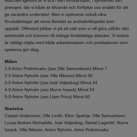
Matchen igenom är vi bra i vårt försvarsspel, i synnerhet vårt
presspel, där vi både är klivande och förflyttar oss snabbt för att
ge varandra understöd. Men vi optimerar också våra
förutsättningar att vinna flertalet av andrabollsspelet som
uppstår. Offensivt jobbar vi på ett sätt som vi vill göra utifrån vårt
arbetssätt och kommer till många fördelaktiga attacker. Vi ledare
är väldigt nöjda med både arbetsinsatsen och prestationen som
spelarna gör idag.
Målen
1-0 Arton Podrimcaku (ass Olle Samuelsson) Minut 7
2-0 Anton Nyholm (ass Ville Nilsson) Minut 40
3-0 Anton Nyholm (ass Isak Vidjeskog) Minut 44
4-0 Anton Nyholm (ass Murre Issack) Minut 53
5-0 Anton Nyholm (ass Liam Prica) Minut 60
Startelva
Casper Andersson, Olle Lindh, Elion Spahija, Olle Samuelsson,
Lucas Andren Michailidis, Isak Vidjeskog, Daniel Lagerlöf, Murre
Issack, Ville Nilsson, Anton Nyholm, Arton Podrimcaku