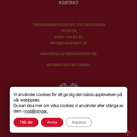
KONTAKT
TRÅNGSUNDSVÄGEN 40, 393 56 KALMAR
TELEFON
0480 – 44 44 30
INFO@KALMARFF.SE
HANTERING AV PERSONUPPGIFTER
INFORMATION OM COOKIES
Vi använder cookies för att ge dig den bästa upplevelsen på
vår webbplats.
Du kan läsa mer om vilka cookies vi använder eller stänga av
dem i
inställningar
.
Tillåt alla
Avvisa
Anpassa
SKAPAD MED KÄRLEK AV
WILSON CREATIVE