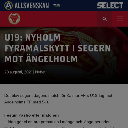
S
ö
k
e
U19: NYHOLM
f
FYRAMÅLSKYTT I SEGERN
t
e
MOT ÄNGELHOLM
r
:
28 augusti, 2021 |
Nyhet
Det blev seger i dagens match för Kalmar FF:s U19-lag mot
Ängelholms FF med 5-0.
Festim Pasho efter matchen
– Idag gör vi en bra prestation i många och långa perioder.