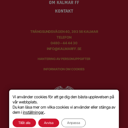
OM KALMAR FF
KONTAKT
TRÅNGSUNDSVÄGEN 40, 393 56 KALMAR
TELEFON
0480 – 44 44 30
INFO@KALMARFF.SE
HANTERING AV PERSONUPPGIFTER
INFORMATION OM COOKIES
Vi använder cookies för att ge dig den bästa upplevelsen på
vår webbplats.
Du kan läsa mer om vilka cookies vi använder eller stänga av
dem i
inställningar
.
Tillåt alla
Avvisa
Anpassa