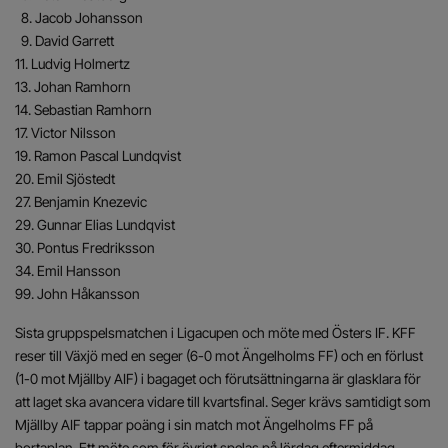
8. Jacob Johansson
9. David Garrett
11. Ludvig Holmertz
13. Johan Ramhorn
14. Sebastian Ramhorn
17. Victor Nilsson
19. Ramon Pascal Lundqvist
20. Emil Sjöstedt
27. Benjamin Knezevic
29. Gunnar Elias Lundqvist
30. Pontus Fredriksson
34. Emil Hansson
99. John Håkansson
Sista gruppspelsmatchen i Ligacupen och möte med Östers IF. KFF
reser till Växjö med en seger (6-0 mot Ängelholms FF) och en förlust
(1-0 mot Mjällby AIF) i bagaget och förutsättningarna är glasklara för
att laget ska avancera vidare till kvartsfinal. Seger krävs samtidigt som
Mjällby AIF tappar poäng i sin match mot Ängelholms FF på
bortaplan. Ett möte som för övrigt spelas på lördag eftermiddag.