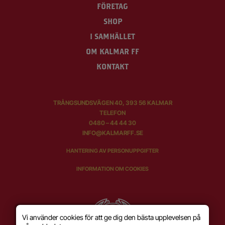
FÖRETAG
SHOP
I SAMHÄLLET
OM KALMAR FF
KONTAKT
TRÅNGSUNDSVÄGEN 40, 393 56 KALMAR
TELEFON
0480 – 44 44 30
INFO@KALMARFF.SE
HANTERING AV PERSONUPPGIFTER
INFORMATION OM COOKIES
Vi använder cookies för att ge dig den bästa upplevelsen på