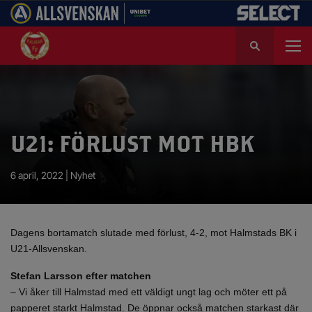
S
ö
k
e
f
t
e
U21: FÖRLUST MOT HBK
r
:
6 april, 2022 |
Nyhet
Dagens bortamatch slutade med förlust, 4-2, mot Halmstads BK i
U21-Allsvenskan.
Stefan Larsson efter matchen
– Vi åker till Halmstad med ett väldigt ungt lag och möter ett på
papperet starkt Halmstad. De öppnar också matchen starkast där