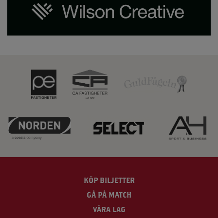
KÖP BILJETTER
GÅ PÅ MATCH
VÅRA LAG