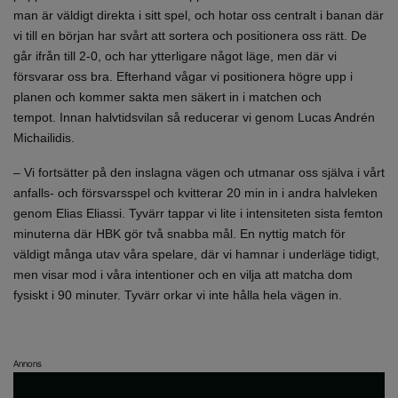
man är väldigt direkta i sitt spel, och hotar oss centralt i banan där
vi till en början har svårt att sortera och positionera oss rätt. De
går ifrån till 2-0, och har ytterligare något läge, men där vi
försvarar oss bra. Efterhand vågar vi positionera högre upp i
planen och kommer sakta men säkert in i matchen och
tempot. Innan halvtidsvilan så reducerar vi genom Lucas Andrén
Michailidis.
– Vi fortsätter på den inslagna vägen och utmanar oss själva i vårt
anfalls- och försvarsspel och kvitterar 20 min in i andra halvleken
genom Elias Eliassi. Tyvärr tappar vi lite i intensiteten sista femton
minuterna där HBK gör två snabba mål. En nyttig match för
väldigt många utav våra spelare, där vi hamnar i underläge tidigt,
men visar mod i våra intentioner och en vilja att matcha dom
fysiskt i 90 minuter. Tyvärr orkar vi inte hålla hela vägen in.
Annons