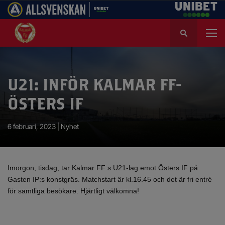
S
ö
k
e
f
U21: INFÖR KALMAR FF-
t
e
ÖSTERS IF
r
:
6 februari, 2023 |
Nyhet
Imorgon, tisdag, tar Kalmar FF:s U21-lag emot Östers IF på
Gasten IP:s konstgräs. Matchstart är kl.16.45 och det är fri entré
för samtliga besökare. Hjärtligt välkomna!