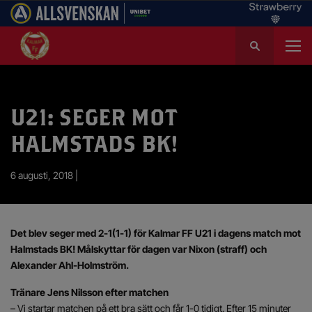
S
ö
k
e
f
U21: SEGER MOT
t
e
HALMSTADS BK!
r
:
6 augusti, 2018 |
Det blev seger med 2-1(1-1) för Kalmar FF U21 i dagens match mot
Halmstads BK! Målskyttar för dagen var Nixon (straff) och
Alexander Ahl-Holmström.
Tränare Jens Nilsson efter matchen
– Vi startar matchen på ett bra sätt och får 1-0 tidigt. Efter 15 minuter