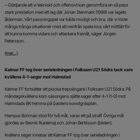
– Glädjande att vi tekniskt och offensivt kan genomföra en så pass
stark prestation med ett lag där Johan Stenmark (1999) var lagets
ålderman. Vårt passningspel var både modigt och bra, där vi löste
många trånga situationer med att nerifrån spela loss vårt mittfält för
att kunna komma vidare och attackera framåt, säger Jörgen
Petersson.
(mer…)
Kalmar FF tog över serieledningen i Folksam U21 Södra tack vare
kvällens 4-1-seger mot Halmstad
Kalmar FF fortsätter att plocka trepoängare i Folksam U21 Södra. På
måndagskvällens kom säsongens sjätte seger efter 4-1 (1-0) mot
Halmstads BK hemma på Gastens konstgräsplan.
Hampus Bohman stod för två mål, varav ett på straff. Övriga mål
gjordes av Besnik Rustemaj och Johan Bertilsson (bilden).
Kvällens seger innebar att Kalmar FF tog över serieledningen i