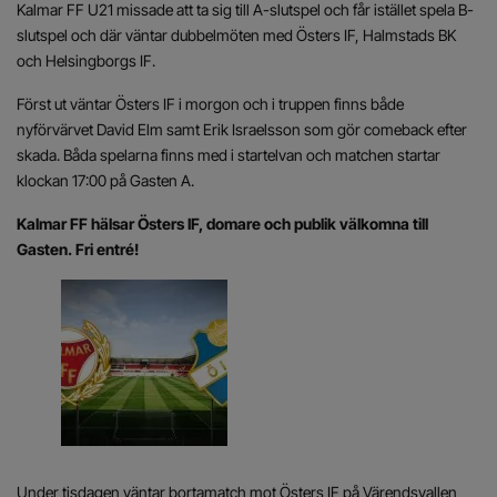
Kalmar FF U21 missade att ta sig till A-slutspel och får istället spela B-
slutspel och där väntar dubbelmöten med Östers IF, Halmstads BK
och Helsingborgs IF.
Först ut väntar Östers IF i morgon och i truppen finns både
nyförvärvet David Elm samt Erik Israelsson som gör comeback efter
skada. Båda spelarna finns med i startelvan och matchen startar
klockan 17:00 på Gasten A.
Kalmar FF hälsar Östers IF, domare och publik välkomna till
Gasten. Fri entré!
Under tisdagen väntar bortamatch mot Östers IF på Värendsvallen