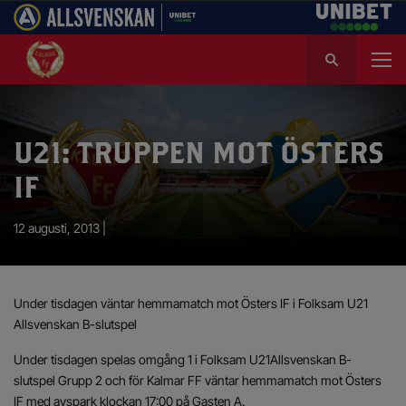
S
ö
k
e
f
U21: TRUPPEN MOT ÖSTERS
t
e
IF
r
:
12 augusti, 2013 |
Under tisdagen väntar hemmamatch mot Östers IF i Folksam U21
Allsvenskan B-slutspel
Under tisdagen spelas omgång 1 i Folksam U21Allsvenskan B-
slutspel Grupp 2 och för Kalmar FF väntar hemmamatch mot Östers
IF med avspark klockan 17:00 på Gasten A.