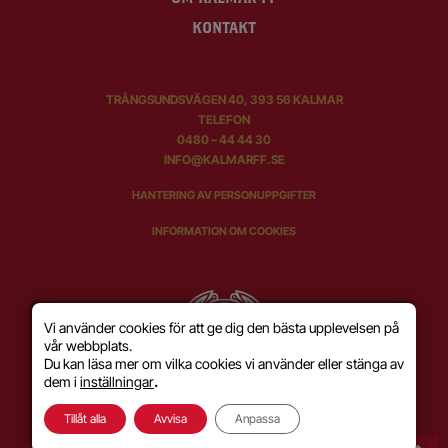
KONTAKT
TRÅNGSUNDSVÄGEN 40, 393 56 KALMAR
TELEFON
0480 – 44 44 30
INFO@KALMARFF.SE
HANTERING AV PERSONUPPGIFTER
INFORMATION OM COOKIES
Vi använder cookies för att ge dig den bästa upplevelsen på
vår webbplats.
Du kan läsa mer om vilka cookies vi använder eller stänga av
dem i
inställningar
.
Tillåt alla
Avvisa
Anpassa
SKAPAD MED KÄRLEK AV
WILSON CREATIVE