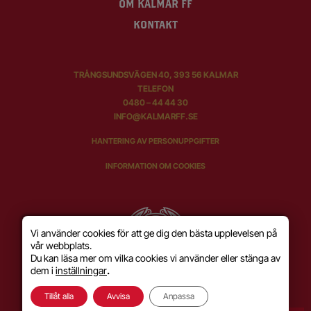
OM KALMAR FF
KONTAKT
TRÅNGSUNDSVÄGEN 40, 393 56 KALMAR
TELEFON
0480 – 44 44 30
INFO@KALMARFF.SE
HANTERING AV PERSONUPPGIFTER
INFORMATION OM COOKIES
Vi använder cookies för att ge dig den bästa upplevelsen på
vår webbplats.
Du kan läsa mer om vilka cookies vi använder eller stänga av
dem i
inställningar
.
Tillåt alla
Avvisa
Anpassa