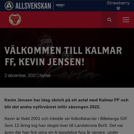
S
ö
k
e
f
VÄLKOMMEN TILL KALMAR
t
e
FF, KEVIN JENSEN!
r
:
2 december, 2021 |
Nyhet
Kevin Jensen har idag skrivit på ett avtal med Kalmar FF och
blir det andra nyförvärvet inför säsongen 2022.
Kevin är född 2001 och inledde sin fotbollskarriär i Billeberga GIF.
Som 12-åring tog han steget över till Landskrona BoIS. Det var
även där han fick göra sin A-lagsdebut fyra år senare, under