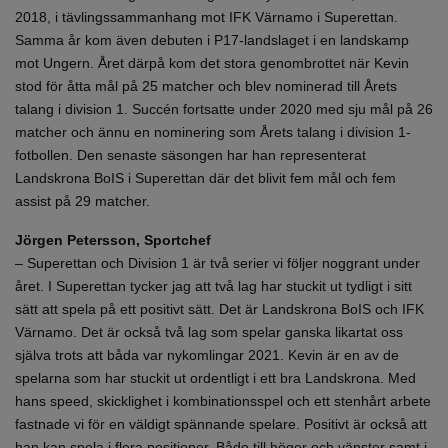
2018, i tävlingssammanhang mot IFK Värnamo i Superettan.
Samma år kom även debuten i P17-landslaget i en landskamp
mot Ungern. Året därpå kom det stora genombrottet när Kevin
stod för åtta mål på 25 matcher och blev nominerad till Årets
talang i division 1. Succén fortsatte under 2020 med sju mål på 26
matcher och ännu en nominering som Årets talang i division 1-
fotbollen. Den senaste säsongen har han representerat
Landskrona BoIS i Superettan där det blivit fem mål och fem
assist på 29 matcher.
Jörgen Petersson, Sportchef
– Superettan och Division 1 är två serier vi följer noggrant under
året. I Superettan tycker jag att två lag har stuckit ut tydligt i sitt
sätt att spela på ett positivt sätt. Det är Landskrona BoIS och IFK
Värnamo. Det är också två lag som spelar ganska likartat oss
själva trots att båda var nykomlingar 2021. Kevin är en av de
spelarna som har stuckit ut ordentligt i ett bra Landskrona. Med
hans speed, skicklighet i kombinationsspel och ett stenhårt arbete
fastnade vi för en väldigt spännande spelare. Positivt är också att
han kan spela i flera positioner. Både till höger och vänster samt i