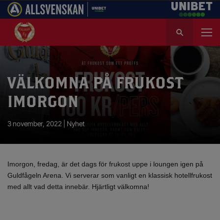
S
ö
k
e
f
VÄLKOMNA PÅ FRUKOST
t
e
IMORGON
r
:
3 november, 2022 |
Nyhet
Imorgon, fredag, är det dags för frukost uppe i loungen igen på
Guldfågeln Arena. Vi serverar som vanligt en klassisk hotellfrukost
med allt vad detta innebär. Hjärtligt välkomna!