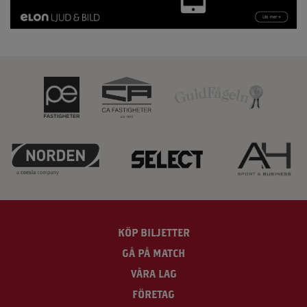
KÖP BILJETTER
GÅ PÅ MATCH
VÅRA LAG
FÖRETAG