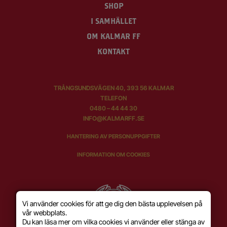
SHOP
I SAMHÄLLET
OM KALMAR FF
KONTAKT
TRÅNGSUNDSVÄGEN 40, 393 56 KALMAR
TELEFON
0480 – 44 44 30
INFO@KALMARFF.SE
HANTERING AV PERSONUPPGIFTER
INFORMATION OM COOKIES
Vi använder cookies för att ge dig den bästa upplevelsen på
vår webbplats.
Du kan läsa mer om vilka cookies vi använder eller stänga av