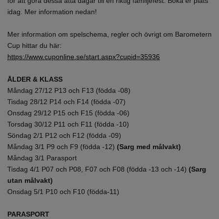
för att göra dessa åtta dagar till en riktig familjefest. Boka er plats
idag. Mer information nedan!
Mer information om spelschema, regler och övrigt om Barometern
Cup hittar du här:
https://www.cuponline.se/start.aspx?cupid=35936
ÅLDER & KLASS
Måndag 27/12 P13 och F13 (födda -08)
Tisdag 28/12 P14 och F14 (födda -07)
Onsdag 29/12 P15 och F15 (födda -06)
Torsdag 30/12 P11 och F11 (födda -10)
Söndag 2/1 P12 och F12 (födda -09)
Måndag 3/1 P9 och F9 (födda -12)
(Sarg med målvakt)
Måndag 3/1 Parasport
Tisdag 4/1 P07 och P08, F07 och F08 (födda -13 och -14)
(Sarg
utan målvakt)
Onsdag 5/1 P10 och F10 (födda-11)
PARASPORT