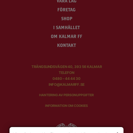
VÅRA LAG
FÖRETAG
SHOP
I SAMHÄLLET
OM KALMAR FF
KONTAKT
TRÅNGSUNDSVÄGEN 40, 393 56 KALMAR
TELEFON
0480 – 44 44 30
INFO@KALMARFF.SE
HANTERING AV PERSONUPPGIFTER
INFORMATION OM COOKIES