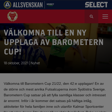
S
ö
k
e
VÄLKOMNA TILL EN NY
f
UPPLAGA AV BAROMETERN
t
e
CUP!
r
:
18 oktober, 2021 |
Nyhet
Välkomna till Barometern Cup 21/22, den 42:e upplagan! En av
de större och mest anrika Futsalcuperna inom Sydöstra Sverige.
Barometern Cup satsar på att fylla samtliga klasser och intresset
är enormt. Inför i år kommer det satsas på häftiga intåg,
aktiviteter för hela familjen inne och utanför Kalmar Sportcenter