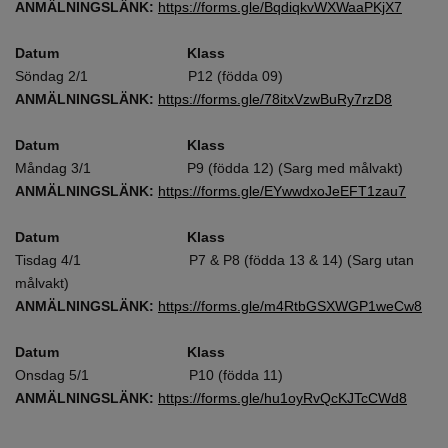
ANMÄLNINGSLÄNK:
https://forms.gle/BqdiqkvWXWaaPKjX7
Datum Klass
Söndag 2/1 P12 (födda 09)
ANMÄLNINGSLÄNK:
https://forms.gle/78itxVzwBuRy7rzD8
Datum Klass
Måndag 3/1 P9 (födda 12) (Sarg med målvakt)
ANMÄLNINGSLÄNK:
https://forms.gle/EYwwdxoJeEFT1zau7
Datum Klass
Tisdag 4/1 P7 & P8 (födda 13 & 14) (Sarg utan
målvakt)
ANMÄLNINGSLÄNK:
https://forms.gle/m4RtbGSXWGP1weCw8
Datum Klass
Onsdag 5/1 P10 (födda 11)
ANMÄLNINGSLÄNK:
https://forms.gle/hu1oyRvQcKJTcCWd8