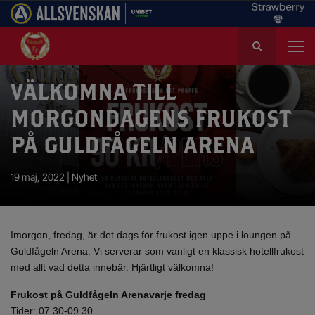
S
ö
k
e
VÄLKOMNA TILL
f
MORGONDAGENS FRUKOST
t
e
PÅ GULDFÅGELN ARENA
r
:
19 maj, 2022 |
Nyhet
Imorgon, fredag, är det dags för frukost igen uppe i loungen på
Guldfågeln Arena. Vi serverar som vanligt en klassisk hotellfrukost
med allt vad detta innebär. Hjärtligt välkomna!
Frukost på Guldfågeln Arena
varje fredag
Tider: 07.30-09.30