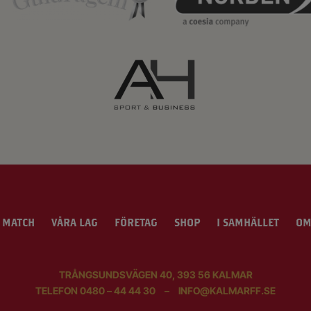
 MATCH
VÅRA LAG
FÖRETAG
SHOP
I SAMHÄLLET
OM
TRÅNGSUNDSVÄGEN 40, 393 56 KALMAR
TELEFON
0480 – 44 44 30
–
INFO@KALMARFF.SE