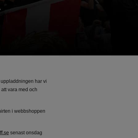
T
v uppladdningen har vi
n att vara med och
shirten i webbshoppen
f.se
senast onsdag