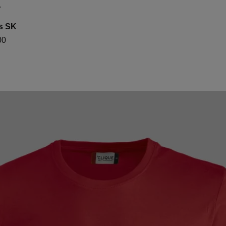
.
ås SK
00