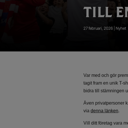
App – Användarvillkor
TILL 
RUP-projektet
27 februari, 2026 |
Nyhet
Var med och gör premi
tagit fram en unik T-s
bidra till stämningen
Även privatpersoner k
via
denna länken
.
Vill ditt företag vara 