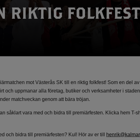
EN RIKTIG FOLKFES
ärmatchen mot Västerås SK till en riktig folkfest! Som en del a
hirt och uppmanar alla företag, butiker och verksamheter i stade
 under matchveckan genom att bära tröjan.
an såklart vara med och bidra till premiärfesten. Klicka hem T-
med och bidra till premiärfesten? Kul! Hör av er till
henrik@kalmarf