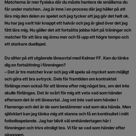
Matcherna är mer fysiska där du måste hantera de smällarna du
får under matchen. Jag är inne i en process där jag håller på att
lära mig den delen av spelet och jag tycker att jag gör det helt ok.
Nu har jag varit här knappt ett halvår och jag är glad över det jag
fått lära mig. Nu gäller det att fortsätta jobba hårt på träningar och
matcher för att lära sig ännu mer och få upp ett högre tempo och
ett starkare duellspel.
Du sitter på ett utgående låneavtal med Kalmar FF. Kan du tänka
dig en fortsättning i föreningen?
– Det är tre matcher kvar och jag vill spela så mycket som möjligt
och göra ett bra avtryck. Dels för framtiden om kontraktet
förlängs men också för att lämna efter mig något bra, om det inte
skulle förlängas. Det är svårt för mig att veta vad som händer
eftersom det är ett låneavtal. Jag vet inte vad som händer i
Flamengo och det är de som bestämmer vad som ska hända. Men
självklart kan jag tänka mig att stanna och få en kontinuitet i mitt
fotbollsspelande. Jag har blivit väl omhändertagen här i
föreningen och trivs otroligt bra. Vi får se vad som händer efter
säsongen.