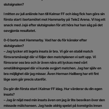
slutsignalen?
I mitten av juli anlände han till Kalmar FF och idag fick han göra sin
första start i bortamötet mot Hammarby på Tele2 Arena. Vi tog ett
snack med Jajá efter slutsignalen för att höra hur han såg på det
oavgjorda resultatet.
0-0 borta mot Hammarby. Vad har du för känslor efter
slutsignalen?
– Jag tycker att lagets insats är bra. Vi gör en stabil match
försvarsmässigt där vi följer den matchplanen vi satt upp. Vi
försvarar oss bra och är även nära att lyckas med vårt
omställningsspel där vi kunde avgjort matchen. Jag har själv en
bra möjlighet där jag missar. Även Herman Hallberg har ett fint
läge som går precis utanför.
Du gör din första start i Kalmar FF idag. Hur värderar du din egen
insats?
– Jag är nöjd med min insats även om jag är lite besviken över den
missade målchansen. Jag hade aldrig spelat på konstgräs innan