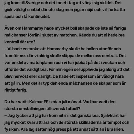
jag kom till Sverige och det tar ett tag att vänja sig vid det. Det
gick väldigt snabbt där ute idag men jag är nöjd och vill fortsätta
spela och få kontinuitet.
Även om Hammarby hade mycket boll skapade de inte så farliga
målchanser förrän i slutet av matchen. Kände du att ni hade bra
kontroll där ute?
– Vi hade en tanke att Hammarby skulle ha bollen utanför och
framför oss där vi aldrig skulle släppa de mellan oss centralt. Det
var en del av matchplanen och vi har jobbat på det i veckan och
utförde det väldigt bra. För min egen del upplevde jag aldrig att det
blev nervöst eller darrigt. De hade ett inspel som är väldigt nära
att gå in. Men det är typ den enda målchansen de skapar som är
riktigt farlig.
Du har varit i Kalmar FF sedan juli månad. Vad har varit den
största omställningen till svensk fotboll?
– Jag tycker att jag har kommit in i det ganska bra. Självklart har
jag mycket kvar att lära och de största skillnaderna är tempot och
fysiken. Alla lag sätter hög press på ett annat sätt än i Brasilien.