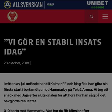
S
ö
k
e
f
”VI GÖR EN STABIL INSATS
t
e
IDAG”
r
:
28 oktober, 2018 |
I mitten av juli anlände han till Kalmar FF och idag fick han göra sin
första start i bortamötet mot Hammarby på Tele2 Arena. Vi tog ett
snack med Jajá efter slutsignalen för att höra hur han såg på det
oavgjorda resultatet.
0-0 borta mot Hammarby. Vad har du för känslor efter