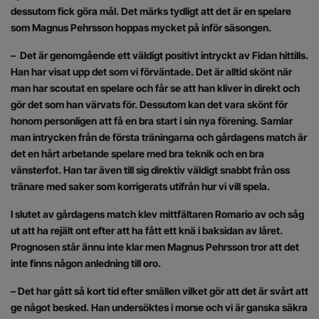
dessutom fick göra mål. Det märks tydligt att det är en spelare
som Magnus Pehrsson hoppas mycket på inför säsongen.
– Det är genomgående ett väldigt positivt intryckt av Fidan hittills.
Han har visat upp det som vi förväntade. Det är alltid skönt när
man har scoutat en spelare och får se att han kliver in direkt och
gör det som han värvats för. Dessutom kan det vara skönt för
honom personligen att få en bra start i sin nya förening. Samlar
man intrycken från de första träningarna och gårdagens match är
det en hårt arbetande spelare med bra teknik och en bra
vänsterfot. Han tar även till sig direktiv väldigt snabbt från oss
tränare med saker som korrigerats utifrån hur vi vill spela.
I slutet av gårdagens match klev mittfältaren Romario av och såg
ut att ha rejält ont efter att ha fått ett knä i baksidan av låret.
Prognosen står ännu inte klar men Magnus Pehrsson tror att det
inte finns någon anledning till oro.
– Det har gått så kort tid efter smällen vilket gör att det är svårt att
ge något besked. Han undersöktes i morse och vi är ganska säkra