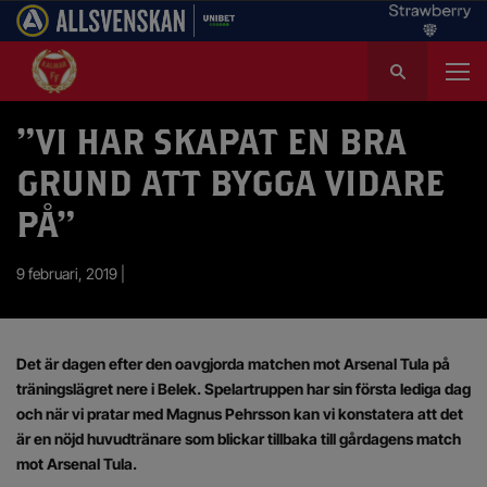
S
ö
k
e
”VI HAR SKAPAT EN BRA
f
GRUND ATT BYGGA VIDARE
t
e
PÅ”
r
:
9 februari, 2019 |
Det är dagen efter den oavgjorda matchen mot Arsenal Tula på
träningslägret nere i Belek. Spelartruppen har sin första lediga dag
och när vi pratar med Magnus Pehrsson kan vi konstatera att det
är en nöjd huvudtränare som blickar tillbaka till gårdagens match
mot Arsenal Tula.