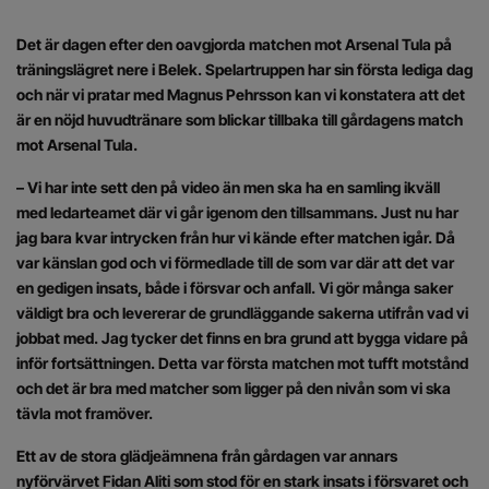
Det är dagen efter den oavgjorda matchen mot Arsenal Tula på
träningslägret nere i Belek. Spelartruppen har sin första lediga dag
och när vi pratar med Magnus Pehrsson kan vi konstatera att det
är en nöjd huvudtränare som blickar tillbaka till gårdagens match
mot Arsenal Tula.
– Vi har inte sett den på video än men ska ha en samling ikväll
med ledarteamet där vi går igenom den tillsammans. Just nu har
jag bara kvar intrycken från hur vi kände efter matchen igår. Då
var känslan god och vi förmedlade till de som var där att det var
en gedigen insats, både i försvar och anfall. Vi gör många saker
väldigt bra och levererar de grundläggande sakerna utifrån vad vi
jobbat med. Jag tycker det finns en bra grund att bygga vidare på
inför fortsättningen. Detta var första matchen mot tufft motstånd
och det är bra med matcher som ligger på den nivån som vi ska
tävla mot framöver.
Ett av de stora glädjeämnena från gårdagen var annars
nyförvärvet Fidan Aliti som stod för en stark insats i försvaret och