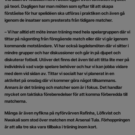
på teori. Dagligen har man möten som syftar till att skapa
förståelse för hur spelidéen ska utföras i praktiken och även gå
igenom de insatser som presterats från tidigare matcher.
– Vi har alltid ett möte innan träning med hela spelargruppen där vi
tittar på någonting från föregående match eller där vi går igenom
kommande motståndare. Vi har också lagdelsmöten där vi sitter i
mindre grupper och har diskussioner och går in på djupet och
diskuterar fotboll. Utöver det finns det även tid att titta lite mer på
individnivå vad varje spelare behöver och hur vi kan jobba vidare
med dem vid sidan av. Tittar vi socialt har vi planerat in en
aktivitet på onsdag där vi kommer göra något tillsammans.
Annars är det träning och matcher som är i fokus. Det handlar
mycket om taktiska föreberedelser för att komma förberedda till
matcherna.
Många är även nyfikna på nyförvärven Rafinha, Löfkvist och
Nwakali som stod över matchen mot Arsenal Tula. Förhoppningen
är att alla tre ska vara tillbaka i träning inom kort.