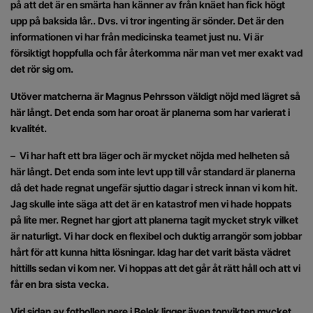
på att det är en smärta han känner av från knäet han fick högt
upp på baksida lår.. Dvs. vi tror ingenting är sönder. Det är den
informationen vi har från medicinska teamet just nu. Vi är
försiktigt hoppfulla och får återkomma när man vet mer exakt vad
det rör sig om.
Utöver matcherna är Magnus Pehrsson väldigt nöjd med lägret så
här långt. Det enda som har oroat är planerna som har varierat i
kvalitét.
– Vi har haft ett bra läger och är mycket nöjda med helheten så
här långt. Det enda som inte levt upp till vår standard är planerna
då det hade regnat ungefär sjuttio dagar i streck innan vi kom hit.
Jag skulle inte säga att det är en katastrof men vi hade hoppats
på lite mer. Regnet har gjort att planerna tagit mycket stryk vilket
är naturligt. Vi har dock en flexibel och duktig arrangör som jobbar
hårt för att kunna hitta lösningar. Idag har det varit bästa vädret
hittills sedan vi kom ner. Vi hoppas att det går åt rätt håll och att vi
får en bra sista vecka.
Vid sidan av fotbollen nere i Belek ligger även tonvikten mycket