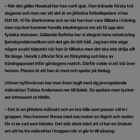
– När det gäller Nwakali har han varit sjuk. Han tränade första två
dagarna och man ser att det är en jättebra fotbollspelare vi har
fått hit. Vi får återkomma och se när han kan vara tillbaka i träning
men mycket kommer handla inledningsvis om att få upp den
fysiska statusen. Gällande Rafinha har vi stegrat hans rehab kring
ljumskproblematiken och det går åt rätt håll. Jag kan inte säga
någon exakt tidpunkt när han är tillbaka men det ska inte dröja allt
för länge. Henrik Löfkvist fick en förkylning och klev av
träningspasset inför gårdagens match. Därför valde vi att stå över
honom. Planen är att han är med och spelar på tisdag.
Utöver nyförvärven har man även tagit med sig provspelande
målvakten Tobias Andersson ner till Belek. En spelare man tycker
ser intressant ut hittills.
– Det är en jättebra målvakt och en bra kille som passar väl in i
gruppen. Han kommer finnas med oss resten av lägret och sedan
får vi se vad som händer. Det står dock klart att vi har en önskan
om att ha tre målvakter i truppen när vi går in till säsong.