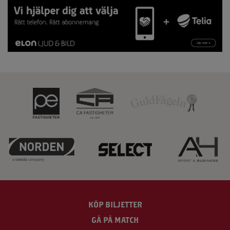
KÖP BILJETTER
GÅ PÅ MATCH