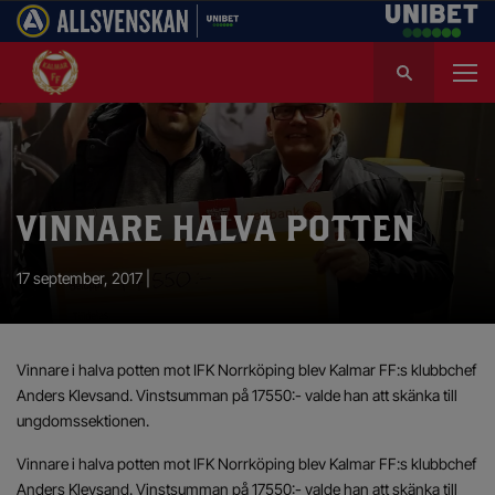
S
ö
k
e
f
t
e
VINNARE HALVA POTTEN
r
:
17 september, 2017 |
Vinnare i halva potten mot IFK Norrköping blev Kalmar FF:s klubbchef
Anders Klevsand. Vinstsumman på 17550:- valde han att skänka till
ungdomssektionen.
Vinnare i halva potten mot IFK Norrköping blev Kalmar FF:s klubbchef
Anders Klevsand. Vinstsumman på 17550:- valde han att skänka till