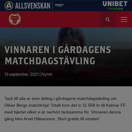
S
ö
k
e
f
VINNAREN I GÅRDAGENS
t
e
MATCHDAGSTÄVLING
r
:
13 september, 2021 |
Nyhet
Tack till alla er som deltog i gårdagens matchdagstävling om
Oliver Bergs matchtröja! Totalt kom det in 11 558 kr till Kalmar FF
med hjärtat vilket vi är oerhört tacksamma för. Vinnaren denna
gång blev Arvid Håkansson. Stort grattis till vinsten!