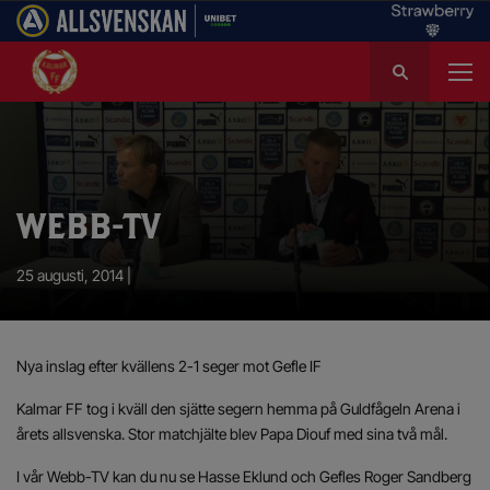
S
ö
k
e
f
t
e
WEBB-TV
r
:
25 augusti, 2014 |
Nya inslag efter kvällens 2-1 seger mot Gefle IF
Kalmar FF tog i kväll den sjätte segern hemma på Guldfågeln Arena i
årets allsvenska. Stor matchjälte blev Papa Diouf med sina två mål.
I vår Webb-TV kan du nu se Hasse Eklund och Gefles Roger Sandberg