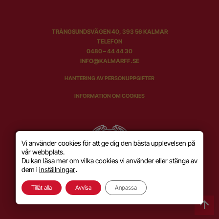
TRÅNGSUNDSVÄGEN 40, 393 56 KALMAR
TELEFON
0480 – 44 44 30
INFO@KALMARFF.SE
HANTERING AV PERSONUPPGIFTER
INFORMATION OM COOKIES
Vi använder cookies för att ge dig den bästa upplevelsen på
vår webbplats.
Du kan läsa mer om vilka cookies vi använder eller stänga av
dem i
inställningar
.
Tillåt alla
Avvisa
Anpassa
SKAPAD MED KÄRLEK AV
WILSON CREATIVE