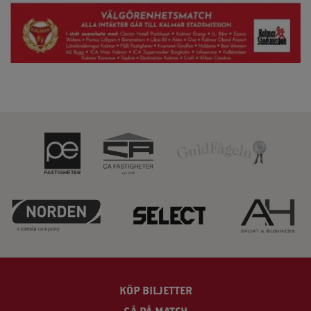
KÖP BILJETTER
GÅ PÅ MATCH