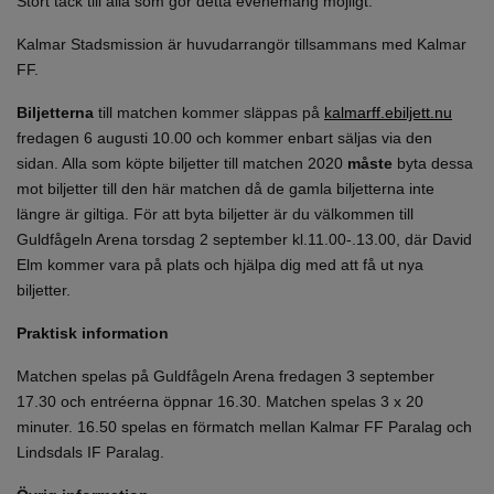
Stort tack till alla som gör detta evenemang möjligt.
Kalmar Stadsmission är huvudarrangör tillsammans med Kalmar
FF.
Biljetterna
till matchen kommer släppas på
kalmarff.ebiljett.nu
fredagen 6 augusti 10.00 och kommer enbart säljas via den
sidan. Alla som köpte biljetter till matchen 2020
måste
byta dessa
mot biljetter till den här matchen då de gamla biljetterna inte
längre är giltiga. För att byta biljetter är du välkommen till
Guldfågeln Arena torsdag 2 september kl.11.00-.13.00, där David
Elm kommer vara på plats och hjälpa dig med att få ut nya
biljetter.
Praktisk information
Matchen spelas på Guldfågeln Arena fredagen 3 september
17.30 och entréerna öppnar 16.30. Matchen spelas 3 x 20
minuter. 16.50 spelas en förmatch mellan Kalmar FF Paralag och
Lindsdals IF Paralag.