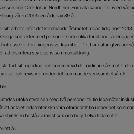
narsson och Carl-Johan Nordheim. Som alla känner till avled vår 
llborg våren 2013 i en ålder av 89 år.
e sitt arbete inför det kommande årsmötet redan tidig höst 2013
skilliga kontakter med personer som i olika funktioner är engager
rt intresse för föreningens verksamhet. Det har naturligtvis också
ör att diskutera styrelsens sammansättning.
slutfört sitt uppdrag och kommer vid det ordinarie årsmötet den
 styrelse och revisorer under det kommande verksamhetsåret:
ter
utades utöka styrelsen med två personer till tio ledamöter inklus
r att antalet ledamöter ska vara oförändrat tio under det kommand
a styrelsen bestå av minst sex och högst elva ledamöter.
r ett år: