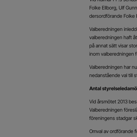
Folke Ellborg, Ulf Gun
dersordförande Folke E
Valberedningen inledd
valberedningen haft åt
på annat sätt visar sto
inom valberedningen f
Valberedningen har nu 
nedanstående val till
Antal styrelseledamö
Vid årsmötet 2013 besl
Valberedningen föreslå
föreningens stadgar sk
Omval av ordförande fö