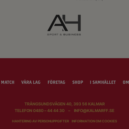
 MATCH
VÅRA LAG
FÖRETAG
SHOP
I SAMHÄLLET
OM
TRÅNGSUNDSVÄGEN 40, 393 56 KALMAR
TELEFON
0480 – 44 44 30
–
INFO@KALMARFF.SE
HANTERING AV PERSONUPPGIFTER
INFORMATION OM COOKIES