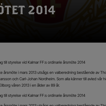
TET 2014
g till styrelse vid Kalmar FF:s ordinarie årsmöte 2014
te årsmöte i mars 2013 utsågs en valberedning bestående av Tho
narsson och Carl-Johan Nordheim. Som alla känner till avled vår 
llborg våren 2013 i en ålder av 89 år.
g till styrelse vid Kalmar FF:s ordinarie årsmöte 2014
te årsmöte i mars 2013 utsågs en valberedning bestående av Tho