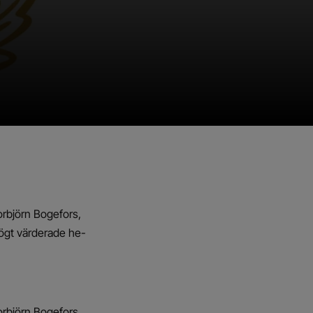
rbjörn Bogefors,
högt värderade he-
rbjörn Bogefors,