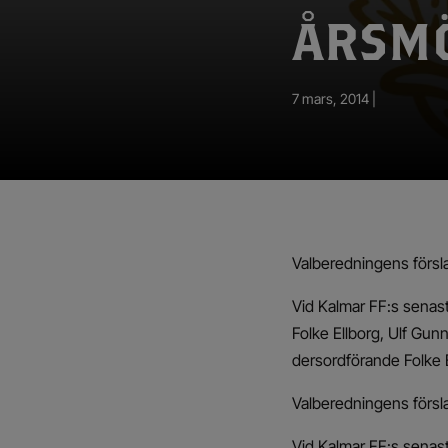
App – Användarvillkor
ÅRSMÖ
RUP-projektet
7 mars, 2014 |
Valberedningens försla
Vid Kalmar FF:s senas
Folke Ellborg, Ulf Gun
dersordförande Folke E
Valberedningens försla
Vid Kalmar FF:s senas