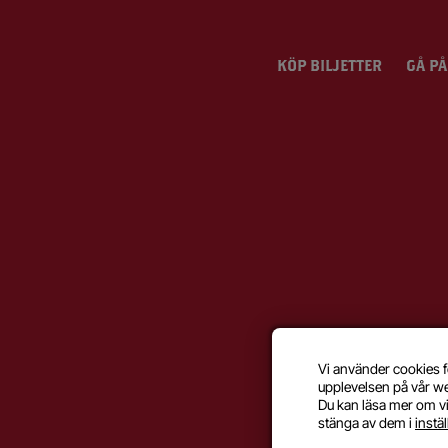
KÖP BILJETTER
GÅ PÅ
Vi använder cookies f
upplevelsen på vår w
Du kan läsa mer om vi
stänga av dem i
instä