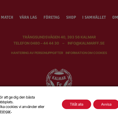
 MATCH
VÅRA LAG
FÖRETAG
SHOP
I SAMHÄLLET
OM
TRÅNGSUNDSVÄGEN 40, 393 56 KALMAR
TELEFON
0480 – 44 44 30
–
INFO@KALMARFF.SE
HANTERING AV PERSONUPPGIFTER
INFORMATION OM COOKIES
ör att ge dig den bästa
ebbplats.
Tillåt alla
Avvisa
lka cookies vi använder eller
SKAPAD MED KÄRLEK AV
WILSON CREATIVE
llningar
.