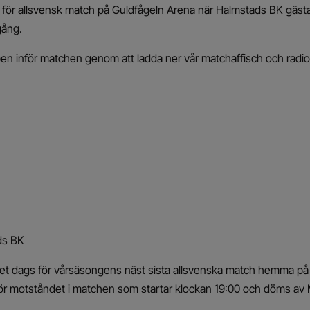
 för allsvensk match på Guldfågeln Arena när Halmstads BK gästa
gång.
pen inför matchen genom att ladda ner vår matchaffisch och radi
ds BK
det dags för vårsäsongens näst sista allsvenska match hemma på
ör motståndet i matchen som startar klockan 19:00 och döms av