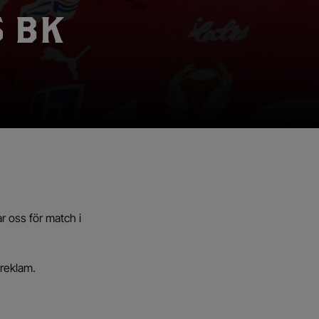
S BK
r oss för match i
oreklam.