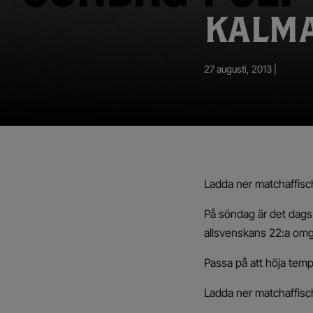
App – Användarvillkor
KALMA
RUP-projektet
27 augusti, 2013 |
Ladda ner matchaffisc
På söndag är det dags
allsvenskans 22:a om
Passa på att höja tem
Ladda ner matchaffisc