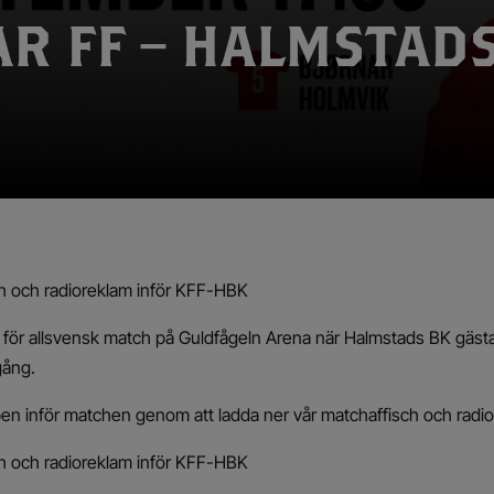
R FF – HALMSTAD
h och radioreklam inför KFF-HBK
 för allsvensk match på Guldfågeln Arena när Halmstads BK gästa
gång.
pen inför matchen genom att ladda ner vår matchaffisch och radi
h och radioreklam inför KFF-HBK