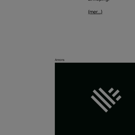
(mer…)
Annons