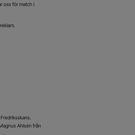
r oss för match i
oreklam.
 Fredriksskans.
 Magnus Ahlsén från