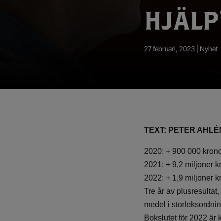
App – Användarvillkor
HJÄLP
RUP-projektet
27 februari, 2023 |
Nyhet
TEXT: PETER AHLÉ
2020: + 900 000 krono
2021: + 9,2 miljoner k
2022: + 1,9 miljoner k
Tre år av plusresultat
medel i storleksordni
Bokslutet för 2022 är k