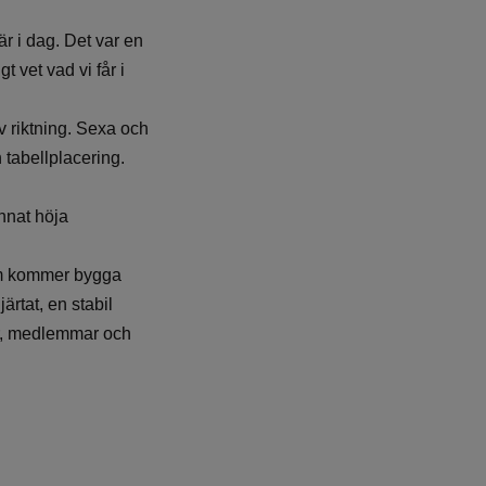
är i dag. Det var en
t vet vad vi får i
v riktning. Sexa och
 tabellplacering.
unnat höja
som kommer bygga
rtat, en stabil
ar, medlemmar och