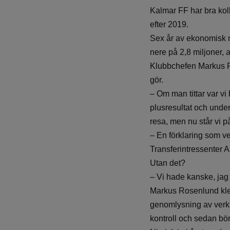
Kalmar FF har bra koll
efter 2019.
Sex år av ekonomisk mi
nere på 2,8 miljoner, 
Klubbchefen Markus Ro
gör.
– Om man tittar var vi 
plusresultat och under
resa, men nu står vi p
– En förklaring som ver
Transferintressenter A
Utan det?
– Vi hade kanske, jag
Markus Rosenlund klev
genomlysning av verks
kontroll och sedan bö