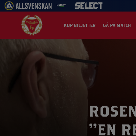
KÖP BILJETTER
GÅ PÅ MATCH
Säsongskort 2026
50/50-Lott
Trupp
Våra partners
Kvinnojouren
Historia
Boka bord partners
A-laget
Press
Nyheter
Köp bilje
Ener
Säsongspotten
Besöksinformation
Matcher & resultat
Bli partner
Vill du stötta Kalmar FF med hjärtat?
Styrelsen
P19
Guldfågeln Arena
Kalmar FF Play
Lagbiljet
Hög
Säsongskortsinfo
Priskommunikation
Nätverk
Styrgruppen
Valberedningen
Parasport
Gasten IP
Kalmar FF Live
Matchf
Fotb
Villkor biljetter och säsongskort
Spelschema
Kontakt
Årsredovisningar
Akademi
KFF TV
Bortama
Fair
ROSEN
Arenakarta
Stadgar
Ungdom
Supporterpodd
Mat & Fo
Sum
Bortamatch
Guldklubben
”EN R
Värdegrund