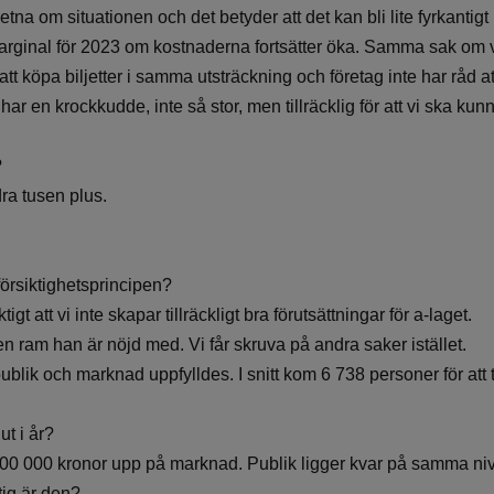
etna om situationen och det betyder att det kan bli lite fyrkantigt
arginal för 2023 om kostnaderna fortsätter öka. Samma sak om vi 
 att köpa biljetter i samma utsträckning och företag inte har råd at
ar en krockkudde, inte så stor, men tillräcklig för att vi ska k
?
ra tusen plus.
försiktighetsprincipen?
tigt att vi inte skapar tillräckligt bra förutsättningar för a-laget.
n ram han är nöjd med. Vi får skruva på andra saker istället.
blik och marknad uppfylldes. I snitt kom 6 738 personer för att 
ut i år?
 100 000 kronor upp på marknad. Publik ligger kvar på samma ni
tig är den?