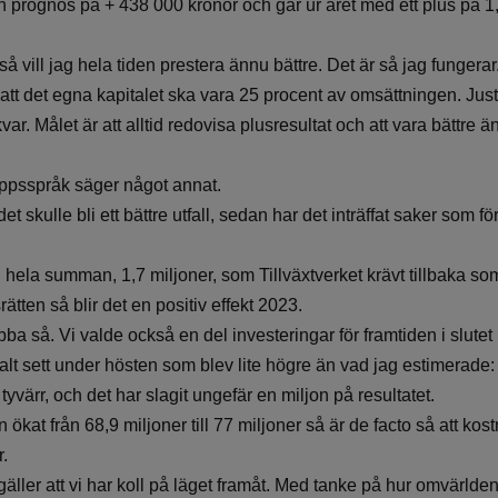
en prognos på + 438 000 kronor och går ur året med ett plus på 1,
 vill jag hela tiden prestera ännu bättre. Det är så jag fungerar
å att det egna kapitalet ska vara 25 procent av omsättningen. Just
kvar. Målet är att alltid redovisa plusresultat och att vara bättre
oppsspråk säger något annat.
det skulle bli ett bättre utfall, sedan har det inträffat saker som f
n hela summan, 1,7 miljoner, som Tillväxtverket krävt tillbaka som 
rätten så blir det en positiv effekt 2023.
a så. Vi valde också en del investeringar för framtiden i slutet på
lt sett under hösten som blev lite högre än vad jag estimerade: r
, tyvärr, och det har slagit ungefär en miljon på resultatet.
kat från 68,9 miljoner till 77 miljoner så är de facto så att ko
r.
äller att vi har koll på läget framåt. Med tanke på hur omvärlden 