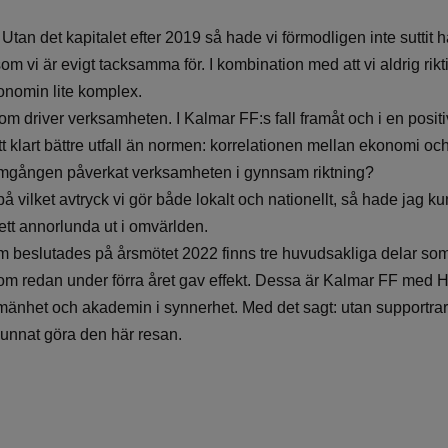
Utan det kapitalet efter 2019 så hade vi förmodligen inte suttit h
som vi är evigt tacksamma för. I kombination med att vi aldrig riktig
konomin lite komplex.
som driver verksamheten. I Kalmar FF:s fall framåt och i en positi
ett klart bättre utfall än normen: korrelationen mellan ekonomi och
ramgången påverkat verksamheten i gynnsam riktning?
å vilket avtryck vi gör både lokalt och nationellt, så hade jag k
ett annorlunda ut i omvärlden.
om beslutades på årsmötet 2022 finns tre huvudsakliga delar 
m redan under förra året gav effekt. Dessa är Kalmar FF med Hjä
lmänhet och akademin i synnerhet. Med det sagt: utan supportr
kunnat göra den här resan.