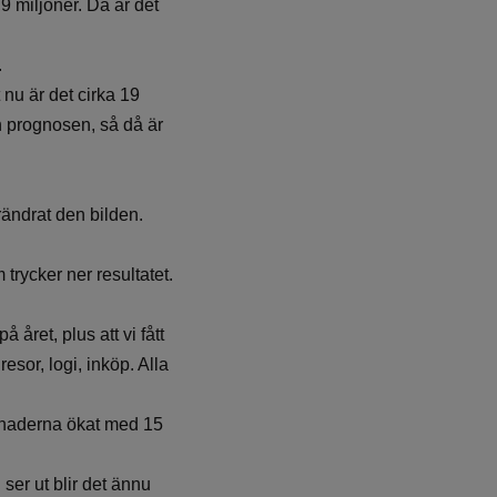
9 miljoner. Då är det
.
 nu är det cirka 19
 än prognosen, så då är
örändrat den bilden.
trycker ner resultatet.
 året, plus att vi fått
esor, logi, inköp. Alla
stnaderna ökat med 15
ser ut blir det ännu