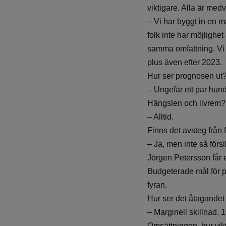
viktigare. Alla är medv
– Vi har byggt in en m
folk inte har möjlighet
samma omfattning. Vi h
plus även efter 2023.
Hur ser prognosen ut
– Ungefär ett par hund
Hängslen och livrem?
– Alltid.
Finns det avsteg från 
– Ja, men inte så försik
Jörgen Petersson får e
Budgeterade mål för pu
fyran.
Hur ser det åtagandet 
– Marginell skillnad.
Omsättningen, hur vik