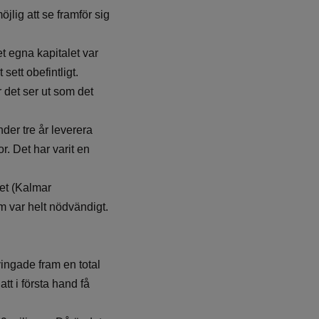
jlig att se framför sig
t egna kapitalet var
sett obefintligt.
 det ser ut som det
nder tre år leverera
r. Det har varit en
let (Kalmar
om var helt nödvändigt.
ingade fram en total
t i första hand få