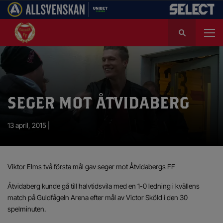
S
ö
k
e
f
t
e
SEGER MOT ÅTVIDABERG
r
:
13 april, 2015 |
Viktor Elms två första mål gav seger mot Åtvidabergs FF
Åtvidaberg kunde gå till halvtidsvila med en 1-0 ledning i kvällens
match på Guldfågeln Arena efter mål av Victor Sköld i den 30
spelminuten.