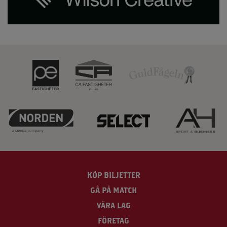
KÖP BILJETTER
GÅ PÅ MATCH
VÅRA LAG
FÖRETAG