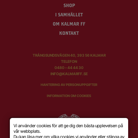
SHOP
I SAMHÄLLET
OM KALMAR FF
KONTAKT
TRÅNGSUNDSVÄGEN 40, 393 56 KALMAR
TELEFON
0480 – 44 44 30
INFO@KALMARFF.SE
HANTERING AV PERSONUPPGIFTER
INFORMATION OM COOKIES
Vi använder cookies för att ge dig den bästa upplevelsen på
vår webbplats.
Du kan läsa mer om vilka cookies vi använder eller stänga av