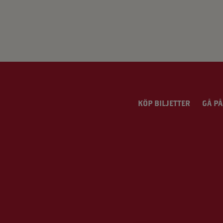
App – Användarvillkor
RUP-projektet
KÖP BILJETTER
GÅ PÅ