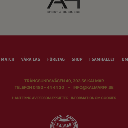
 MATCH
VÅRA LAG
FÖRETAG
SHOP
I SAMHÄLLET
OM
TRÅNGSUNDSVÄGEN 40, 393 56 KALMAR
TELEFON
0480 – 44 44 30
–
INFO@KALMARFF.SE
HANTERING AV PERSONUPPGIFTER
INFORMATION OM COOKIES