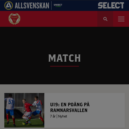
S
ö
k
e
f
t
e
MATCH
r
:
U19: EN POÄNG PÅ
RAMNARSVALLEN
7 år | Nyhet