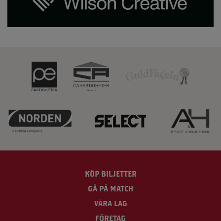
KÖP BILJETTER
GÅ PÅ MATCH
VÅRA LAG
FÖRETAG