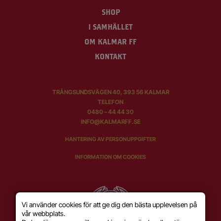
SHOP
I SAMHÄLLET
OM KALMAR FF
KONTAKT
TRÅNGSUNDSVÄGEN 40, 393 56 KALMAR
TELEFON
0480 – 44 44 30
INFO@KALMARFF.SE
HANTERING AV PERSONUPPGIFTER
INFORMATION OM COOKIES
Vi använder cookies för att ge dig den bästa upplevelsen på
vår webbplats.