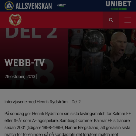
S
ö
k
e
f
t
e
WEBB-TV
r
:
29 oktober, 2013 |
Intervjuserie med Henrik Rydström – Del 2
På söndag gör Henrik Rydström sin sista tävlingsmatch för Kalmar FF
efter 19 år som A-lagsspelare. Samtidigt kommer Kalmar FF:s tränare
sedan 2001 (tidigare 1998-1999), Nanne Bergstrand, att göra sin sista
match för föreningen så på söndag blir det förutom match mot