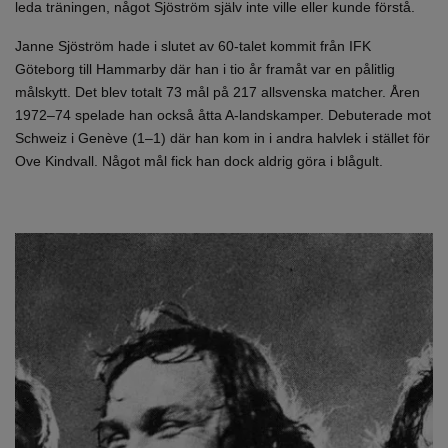
leda träningen, något Sjöström själv inte ville eller kunde förstå.
Janne Sjöström hade i slutet av 60-talet kommit från IFK
Göteborg till Hammarby där han i tio år framåt var en pålitlig
målskytt. Det blev totalt 73 mål på 217 allsvenska matcher. Åren
1972–74 spelade han också åtta A-landskamper. Debuterade mot
Schweiz i Genève (1–1) där han kom in i andra halvlek i stället för
Ove Kindvall. Något mål fick han dock aldrig göra i blågult.