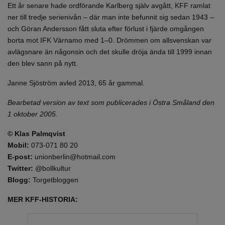
Ett år senare hade ordförande Karlberg själv avgått, KFF ramlat
ner till tredje serienivån – där man inte befunnit sig sedan 1943 –
och Göran Andersson fått sluta efter förlust i fjärde omgången
borta mot IFK Värnamo med 1–0. Drömmen om allsvenskan var
avlägsnare än någonsin och det skulle dröja ända till 1999 innan
den blev sann på nytt.
Janne Sjöström avled 2013, 65 år gammal.
Bearbetad version av text som publicerades i Östra Småland den
1 oktober 2005.
© Klas Palmqvist
Mobil:
073-071 80 20
E-post:
unionberlin@hotmail.com
Twitter:
@bollkultur
Blogg:
Torgetbloggen
MER KFF-HISTORIA: