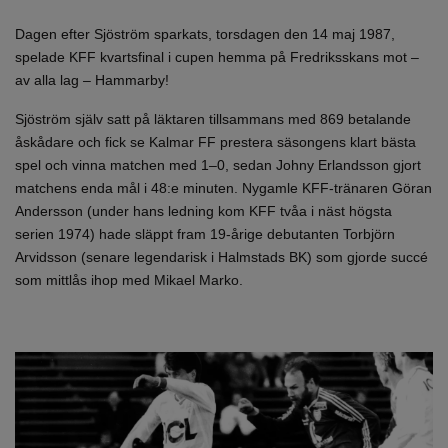
Dagen efter Sjöström sparkats, torsdagen den 14 maj 1987,
spelade KFF kvartsfinal i cupen hemma på Fredriksskans mot –
av alla lag – Hammarby!
Sjöström själv satt på läktaren tillsammans med 869 betalande
åskådare och fick se Kalmar FF prestera säsongens klart bästa
spel och vinna matchen med 1–0, sedan Johny Erlandsson gjort
matchens enda mål i 48:e minuten. Nygamle KFF-tränaren Göran
Andersson (under hans ledning kom KFF tvåa i näst högsta
serien 1974) hade släppt fram 19-årige debutanten Torbjörn
Arvidsson (senare legendarisk i Halmstads BK) som gjorde succé
som mittlås ihop med Mikael Marko.