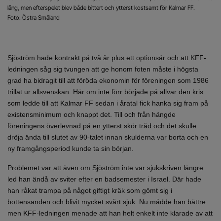
lång, men efterspelet blev både bittert och ytterst kostsamt för Kalmar FF.
Foto: Östra Småland
Sjöström hade kontrakt på två år plus ett optionsår och att KFF-
ledningen såg sig tvungen att ge honom foten måste i högsta
grad ha bidragit till att föröda ekonomin för föreningen som 1986
trillat ur allsvenskan. Här om inte förr började på allvar den kris
som ledde till att Kalmar FF sedan i åratal fick hanka sig fram på
existensminimum och knappt det. Till och från hängde
föreningens överlevnad på en ytterst skör tråd och det skulle
dröja ända till slutet av 90-talet innan skulderna var borta och en
ny framgångsperiod kunde ta sin början.
Problemet var att även om Sjöström inte var sjukskriven längre
led han ändå av sviter efter en badsemester i Israel. Där hade
han råkat trampa på något giftigt kräk som gömt sig i
bottensanden och blivit mycket svårt sjuk. Nu mådde han bättre
men KFF-ledningen menade att han helt enkelt inte klarade av att