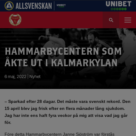
S
ö
k
e
f
HAMMARBYCENTERN SOM
t
e
ÅKTE UT I KALMARKYLAN
r
:
6 maj, 2022 |
Nyhet
– Sparkad efter 28 dagar. Det måste vara svenskt rekord. Den
15 april blev jag frisk efter en flera månader lång sjukdom.
Jag har inte ens haft fyra veckor på mig att visa vad jag går
för.
Före detta Hammarbycentern Janne Sjöström var förstås