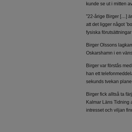
kunde se ut i mitten av
”22-årige Birger […] 
att det ligger något ’
fysiska förutsättninga
Birger Olssons lagkam
Oskarshamn i en vän
Birger var förstås med
han ett telefonmeddela
sekunds tvekan planen 
Birger fick alltså ta f
Kalmar Läns Tidning att
intresset och viljan fin