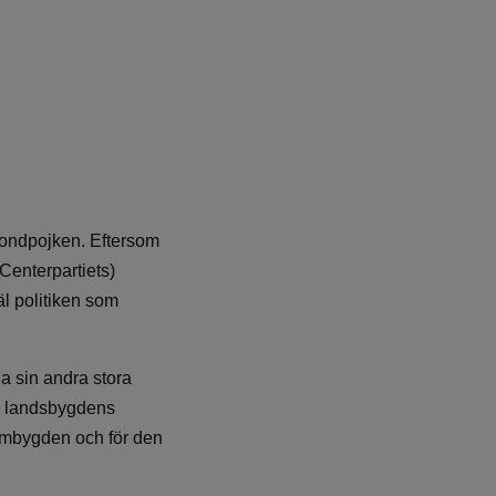
bondpojken. Eftersom
Centerpartiets)
äl politiken som
la sin andra stora
 i landsbygdens
hembygden och för den