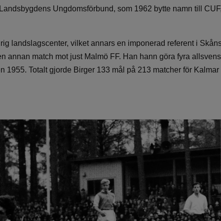
 Landsbygdens Ungdomsförbund, som 1962 bytte namn till CUF
drig landslagscenter, vilket annars en imponerad referent i Skå
en annan match mot just Malmö FF. Han hann göra fyra allsven
rien 1955. Totalt gjorde Birger 133 mål på 213 matcher för Kalm