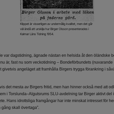
Klippet är visserligen av undermålig kvalitet, men det går
väl ändå att urskilja hur Birger Olsson presenterades i
Kalmar Läns Tidning 1954.
de var dagstidning, ägnade nästan en helsida åt den öländske 
nnu är, fast nu som veckotidning – Bondeförbundets (nuvarande 
et givetvis angeläget att framhålla Birgers trygga förankring i såv
gtvis det mesta av Birgers fritid, men han hinner också med att od
em i Torslunda–Algutsrums SLU-avdelning tar Birger aktivt del
te. Hans idrottsliga framgångar har inte minskat intresset för 
 gång skall övertaga”.