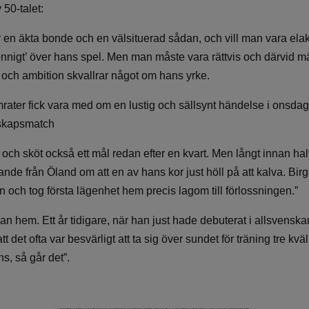
 50-talet:
är en äkta bonde och en välsituerad sådan, och vill man vara el
bonnigt’ över hans spel. Men man måste vara rättvis och därvid m
r och ambition skvallrar något om hans yrke.
rater fick vara med om en lustig och sällsynt händelse i onsda
skapsmatch
 och sköt också ett mål redan efter en kvart. Men långt innan halv
nde från Öland om att en av hans kor just höll på att kalva. Bi
och tog första lägenhet hem precis lagom till förlossningen.”
ärjan hem. Ett år tidigare, när han just hade debuterat i allsvensk
 det ofta var besvärligt att ta sig över sundet för träning tre kvä
ns, så går det”.