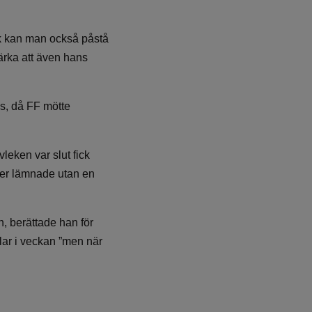
ak kan man också påstå
ärka att även hans
gs, då FF mötte
leken var slut fick
rger lämnade utan en
an, berättade han för
llar i veckan ”men när