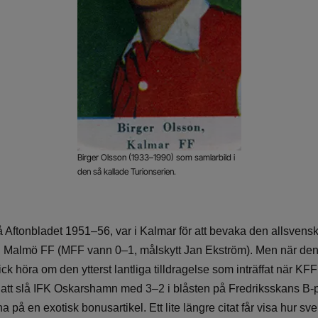
Birger Olsson (1933–1990) som samlarbild i
den så kallade Turionserien.
 Aftonbladet 1951–56, var i Kalmar för att bevaka den allsven
 Malmö FF (MFF vann 0–1, målskytt Jan Ekström). Men när den
ck höra om den ytterst lantliga tilldragelse som inträffat när K
d att slå IFK Oskarshamn med 3–2 i blåsten på Fredriksskans B-
rna på en exotisk bonusartikel. Ett lite längre citat får visa hur 