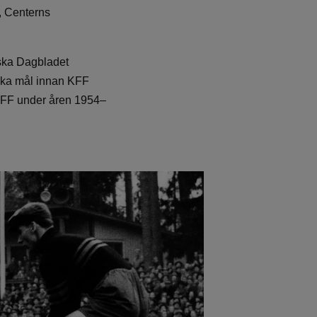
, Centerns
nska Dagbladet
ska mål innan KFF
ar FF under åren 1954–