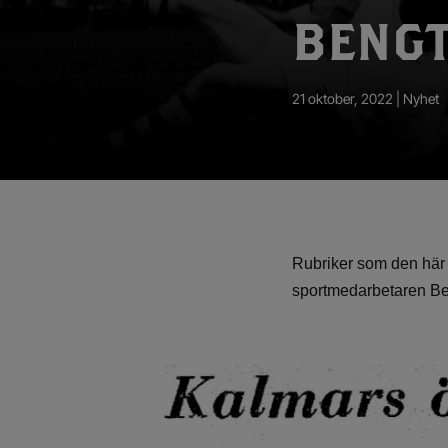
App – Användarvillkor
BENGT
RUP-projektet
21 oktober, 2022 |
Nyhet
Rubriker som den här 
sportmedarbetaren Beng