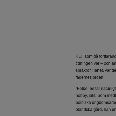
KLT, som då fortfaran
tidningen var – och ä
språkrör i länet, var d
fädernesjorden:
”Fotbollen tar naturli
hobby, jakt. Som medl
politiska ungdomsarbe
öländska gård, han en