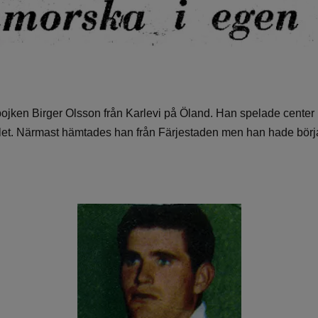
jken Birger Olsson från Karlevi på Öland. Han spelade center
let. Närmast hämtades han från Färjestaden men han hade börjat