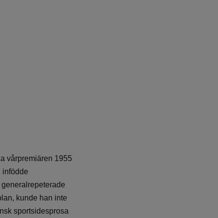
ska vårpremiären 1955
 infödde
FF generalrepeterade
plan, kunde han inte
svensk sportsidesprosa