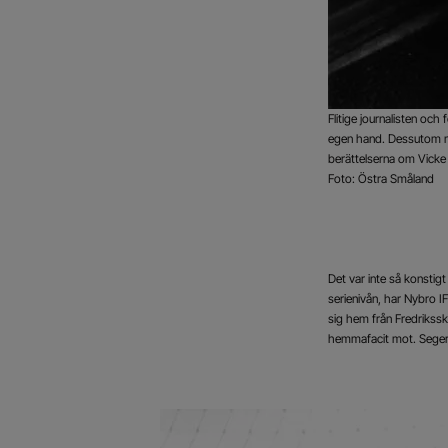
Flitige journalisten oc
egen hand. Dessutom me
berättelserna om Vicke
Foto: Östra Småland
Det var inte så konstigt
serienivån, har Nybro I
sig hem från Fredriksska
hemmafacit mot. Segers