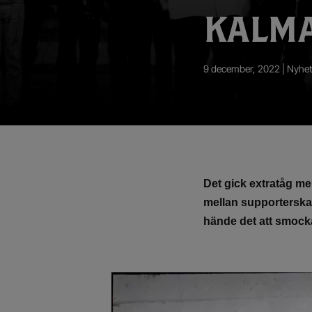
App – Användarvillkor
KALM
RUP-projektet
9 december, 2022 |
Nyhet
Det gick extratåg me
mellan supporterskar
hände det att smocka