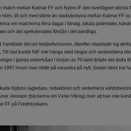
 en match mellan Kalmar FF och Nybro IF den överlägset största 
e hörn, till och med större än stadsderbyna mellan Kalmar FF o
riva om matcherna flera dagar i förväg, lokala potentater, kändis
en och det spekulerades förstås i det oändliga.
1 handlade det om tredjedivisionen, därefter utspelade sig derb
r. Till slut kunde NIF inte hänga med längre och seriemötena blev a
er i gamla södertvåan i början av 70-talet dröjde det ända ti
ivån 1997 innan man stötte på varandra på nytt. Sedan dess har la
ckade Nybros lagledare, redaktören och sedermera världsberö
uner Jonsson (böckerna om Vicke Viking) över att han inte kun
ar FF på Fredriksskans.