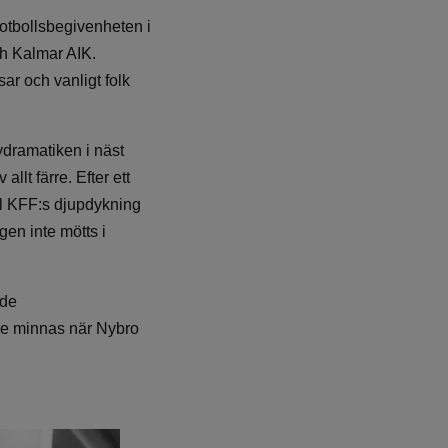
fotbollsbegivenheten i
ch Kalmar AIK.
ar och vanligt folk
ydramatiken i näst
llt färre. Efter ett
ll KFF:s djupdykning
gen inte mötts i
mde
de minnas när Nybro