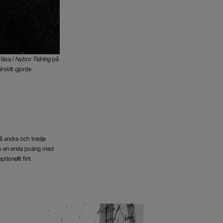
läsa i
Nybro Tidning
på
rskilt gjorde
på andra och tredje
 ens en enda poäng med
tionellt fint