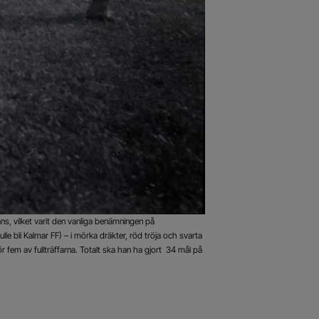
ans, vilket varit den vanliga benämningen på
le bli Kalmar FF) – i mörka dräkter, röd tröja och svarta
r fem av fullträffarna. Totalt ska han ha gjort 34 mål på