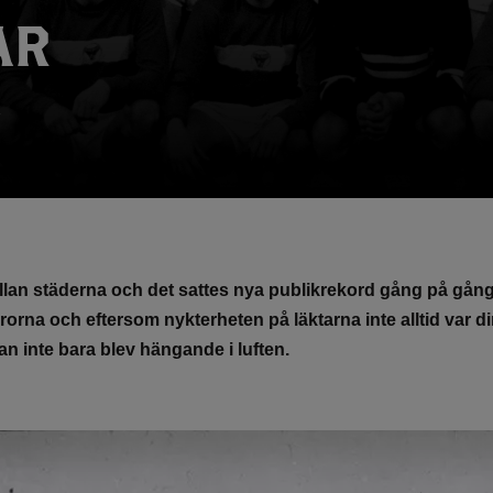
AR
llan städerna och det sattes nya publikrekord gång på gång.
orna och eftersom nykterheten på läktarna inte alltid var di
n inte bara blev hängande i luften.