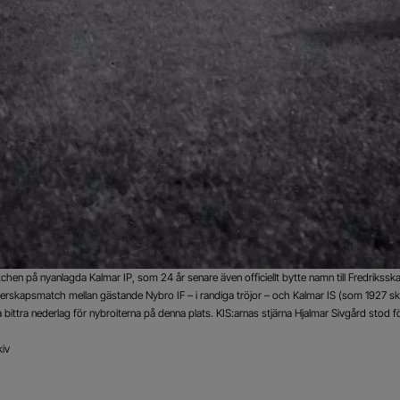
chen på nyanlagda Kalmar IP, som 24 år senare även officiellt bytte namn till Fredrikssk
terskapsmatch mellan gästande Nybro IF – i randiga tröjor – och Kalmar IS (som 1927 skul
bittra nederlag för nybroiterna på denna plats. KIS:arnas stjärna Hjalmar Sivgård stod fö
kiv