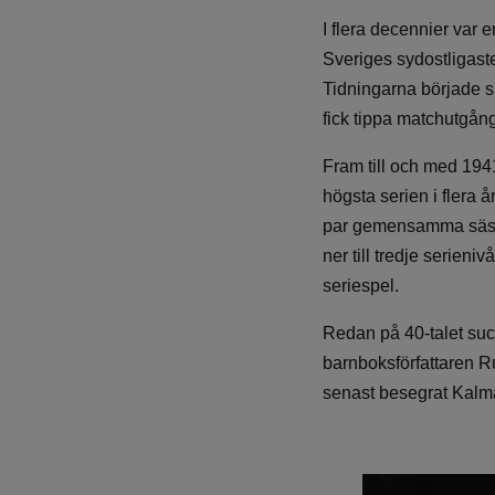
I flera decennier var
Sveriges sydostligast
Tidningarna började sk
fick tippa matchutgång
Fram till och med 194
högsta serien i flera å
par gemensamma säsong
ner till tredje serien
seriespel.
Redan på 40-talet su
barnboksförfattaren R
senast besegrat Kalm