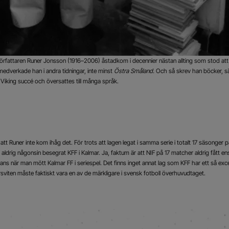
h författaren Runer Jonsson (1916–2006) åstadkom i decennier nästan allting som stod att 
dverkade han i andra tidningar, inte minst
Östra Småland.
Och så skrev han böcker, sä
 Viking succé och översattes till många språk.
 att Runer inte kom ihåg det. För trots att lagen legat i samma serie i totalt 17 säsonger 
F aldrig någonsin besegrat KFF i Kalmar. Ja, faktum är att NIF på 17 matcher aldrig fått
ns när man mött Kalmar FF i seriespel. Det finns inget annat lag som KFF har ett så excep
viten måste faktiskt vara en av de märkligare i svensk fotboll överhuvudtaget.