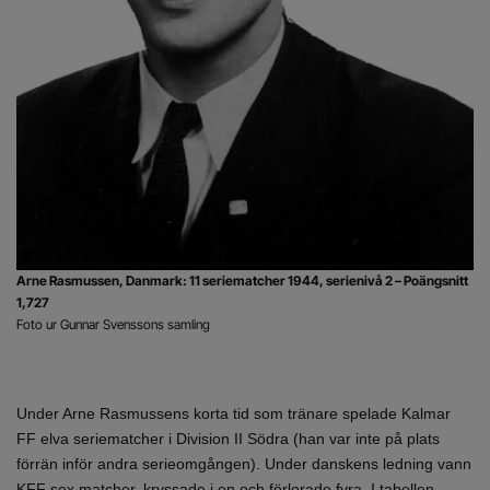
Arne Rasmussen, Danmark: 11 seriematcher 1944, serienivå 2 – Poängsnitt
1,727
Foto ur Gunnar Svenssons samling
Under Arne Rasmussens korta tid som tränare spelade Kalmar
FF elva seriematcher i Division II Södra (han var inte på plats
förrän inför andra serieomgången). Under danskens ledning vann
KFF sex matcher, kryssade i en och förlorade fyra. I tabellen