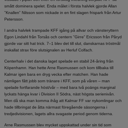
smått dominera spelet. Enda målet i första halvlek gjorde Allan
”Knallen” Nilsson som nickade in en fint slagen frispark från Artur
Petersson.
I andra halvlek trampade KFF igång på allvar och vänsteryttern
Egon Lindahl från Torsås och centern ”Girre” Ericsson från Påryd
gjorde var sitt hat trick. 7–1 blev det till slut, danskarnas tröstmål
inskallat strax före slutsignalen av Herluf Colfach.
Centerhalv i det danska laget spelade en stabil 24-åring från
Köpenhamn. Han hette Arne Rasmussen och kom tillbaka till
Kalmar igen bara en dryg vecka efter matchen. Han hade
nämligen fått jobb som tränare i KFF, som på våren – man
spelade fortfarande höst/vår – med bara två poängs marginal
lyckats hänga kvar i Division II Södra, näst högsta serienivån.
Men då ska man komma ihåg att Kalmar FF var nykomlingar och
hade tillbringat de åtta närmast föregående säsongerna i
tredjedivisionen, lagets allra svagaste period genom tiderna.
Arne Rasmussen blev mycket uppskattad under sin tid som