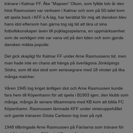
tränare i Kalmar FF. Åke ”Mapsen” Olson, som fyllde tolv år den
höst Rasmussen var verksam i Kalmar och som på 50-talet kom
att spela back i KFF:s A-lag, har berättat för mig att dansken blev
hans idol eftersom han gärna tog sig tid att lära ut sina
fotbollskunskaper även till pojklagsspelarna, en uppmärksamhet
som de verkligen inte var vana vid på den tiden och som gjorde
dansken mäkta populär.
Det gick skapligt för Kalmar FF under Arne Rasmussens tid, men
man hade inte en chans att hänga på överlägsna Jönköpings
Södra, som till slut stod som seriesegrare med 18 vinster på lika
många matcher.
Våren 1945 tog kriget äntligen slut och Arne Rasmussen kunde
fara hem till Köpenhamn för att spela i B1903 igen, den klubb som
många, många år senare tillsammans med KB kom att bilda FC
Köpenhamn. Rasmussen lämnade KFF under vinteruppehållet
och gamle tränaren Gösta Carlsson tog över på nytt.
1948 tillbringade Arne Rasmussen på Färöarna som tränare för