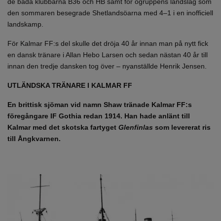
de båda klubbarna B36 och HB samt för ögruppens landslag som
den sommaren besegrade Shetlandsöarna med 4–1 i en inofficiell
landskamp.
För Kalmar FF:s del skulle det dröja 40 år innan man på nytt fick
en dansk tränare i Allan Hebo Larsen och sedan nästan 40 år till
innan den tredje dansken tog över – nyanställde Henrik Jensen.
UTLÄNDSKA TRÄNARE I KALMAR FF
En brittisk sjöman vid namn Shaw tränade Kalmar FF:s
föregångare IF Gothia redan 1914. Han hade anlänt till
Kalmar med det skotska fartyget
Glenfinlas
som levererat ris
till Ångkvarnen.