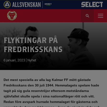
S
ö
k
e
f
FLYKTINGAR PÅ
t
e
FREDRIKSSKANS
r
:
6 januari, 2023 |
Nyhet
Det mest speciella av alla lag Kalmar FF mött gästade
Fredriksskans den 30 juli 1944. Hemmalagets spelare hade
tagit på sig gula reservtröjor eftersom motståndarna
självfallet skulle spela i sina nationalfärger rött och vitt.
Redan före avspark hurrade hemmalaget för gästerna och