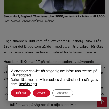
Simon Hunt, England: 21 seriematcher 2000, serienivå 2 – Poängsnitt 1,000
Foto: Mattias Johansson/Östra Småland
Engelsmannen Hunt kom från Wrexham till Elfsborg 1984. Från
1987 var det Brage som gällde – med ett smärre avbrott för Gais
– först som spelare, sedan som inte alltför lyckosam tränare.
Hunt kom till Kalmar FF på rekommendation av dåvarande
förbundskaptenen Tommy Söderberg. Kontraktet med KFF skrevs
Vi använder cookies för att ge dig den bästa upplevelsen på
på redan hösten 1999, sedan Nanne Bergstrand aviserat att han
vår webbplats.
skulle träna Helsingborg kommande säsong.
Du kan läsa mer om vilka cookies vi använder eller stänga av
dem i
inställningar
.
I det läget kunde ingen veta om det var ett allsvenskt lag eller ett
Tillåt alla
Avvisa
Anpassa
lag i Superettan Hunt skulle ta över. Det visade sig bli det senare.
Och efter en katastrofal vår och sommar året därpå såg KFF ut
att i full fart vara på väg ner till tredje serienivån.