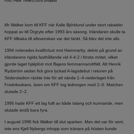
Foto: Peter Tinnert/Östra Småland
Mr Walker kom till KFF när Kalle Björklund under stort rabalder
hoppat av till Örgryte efter 1993 års säsong. Irländaren skulle ta
KFF tillbaka till allsvenskan var det tänkt. Så blev det inte alls.
1994 noterades kvalförlust mot Hammarby, delvis på grund av
irländarens rigida fasthållande vid 4-4-2 i första mötet, vilket
gjorde laget hjälplöst mot Bajens femmannamittfält. Att Henrik
Rydström sedan fick göra lyckad A-lagsdebut i returen på
Söderstadion räckte inte för att vända 1–4-nederlaget från
Fredriksskans, även om KFF tog ledningen med 2–0. Matchen
slutade 2–2.
1995 hade KFF ett lag fullt av både talang och kunnande, men
slutade ändå bara fyra.
I augusti 1996 fick Walker till slut sparken. Men det var för sent,
inte ens Kjell Nybergs inhopp som tränare på hösten kunde