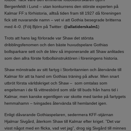
Bergenfeldt i Lund – utan konkurrens den störste experten på
Kalmar FF:s förhistoria, alltså tiden fram till 1927 då föreningen
fick sitt nuvarande namn – vet vi att Gothia besegrade britterna
med 4–0. (Följ Björn på Twitter:
@allatiderskalm1
)
Trots att hans lag förlorade var Shaw det största
dribblingsfenomen och den bäste huvudspelare Gothias
bollsparkare sett och de blev så imponerande att Shaw anlitades
som den allra förste fotbollsinstruktören i föreningens historia.
Shaw mönstrade av sitt fartyg i Storbritannien och återvände till
Kalmar för att ta hand om Gothias träning på allvar. Men snart
utbröt första världskriget och Shaw – som omtalas som
engelsman i de få vittnesbörd som står till buds från hans tid i
Kalmar, men kanske egentligen var skotte med tanke på fartygets
hemmahamn – tvingades återvända till hemlandet igen.
Enligt dåvarande Gothiaspelaren, sedermera KFF-stjärnan
Hjalmar Sivgård, återkom Shaw till Kalmar efter kriget. ”Det var
visst något med en flicka, vad vet jag”, drog sig Sivgård till minnes