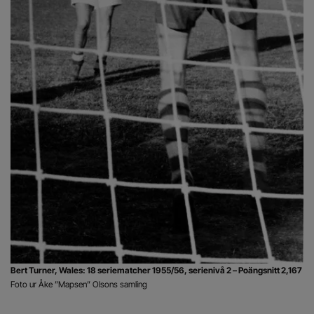
Bert Turner, Wales: 18 seriematcher 1955/56, serienivå 2 – Poängsnitt 2,167
Foto ur Åke ”Mapsen” Olsons samling