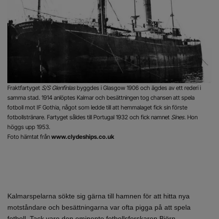
Fraktfartyget
S/S Glenfinlas
byggdes i Glasgow 1906 och ägdes av ett rederi i
samma stad. 1914 anlöptes Kalmar och besättningen tog chansen att spela
fotboll mot IF Gothia, något som ledde till att hemmalaget fick sin förste
fotbollstränare. Fartyget såldes till Portugal 1932 och fick namnet
Sines.
Hon
höggs upp 1953.
Foto hämtat från
www.clydeships.co.uk
Kalmarspelarna sökte sig gärna till hamnen för att hitta nya
motståndare och besättningarna var ofta pigga på att spela
fotboll. Tack vare den eminente fotbollsforskaren Björn