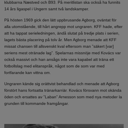
klubbarna Næstved och B93. På meritlistan ska också ha funnits
14 års ligaspel i Ungern samt två landskamper.
På hösten 1969 gick den lätt uppbrusande Agborg, oväntat för
alla utomstående, till hårt angrepp mot ungraren. KFF hade, efter
att ha tappat serieledningen, ändå slutat på tredje plats i serien,
lagets bästa placering på tolv år. Men Agborg menade att KFF
missat chansen till allsvenskt kval eftersom man ”säkert [var]
seriens mest otränade lag”. Spelarnas missnöje med Kovács var
också massivt och han ansågs inte vara kapabel att träna ett
fotbollslag med elitanspråk, något som de som var med
fortfarande kan vittna om.
Ungraren kände sig orättvist behandlad och menade att Agborg
förstört hans fortsatta tränarkarriär. Kovács försvann mot okända
öden och ersattes av ”Laban” Arnesson som med nya metoder la
grunden till kommande framgångar.