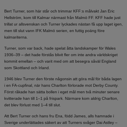
Bert Turner, som här står och trimmar KFF:s målvakt Jan Eric
Hellström, kom till Kalmar närmast från Malmö FF. KFF hade just
trillat ur allsvenskan och Turner lyckades nästan få upp laget igen,
men till slut vann IFK Malmö serien, en futtig poäng före
kalmariterna.
Turner, som var back, hade spelat åtta landskamper för Wales
1936–39 – det hade förstås blivit fler om inte andra världskriget
kommit emellan – och varit med om att besegra såväl England
som Skottland och Irland.
1946 blev Turner den förste någonsin att göra mål för båda lagen
i en FA-cupfinal, när hans Charlton förlorade mot Derby County.
Först råkade han sätta bollen i eget mål men två minuter senare
kvitterade han till 1–1 på frispark. Närmare kom aldrig Charlton,
det blev förlust med 1–4 till slut.
Att Bert Turner och hans fru Ena, född James, alls hamnade i
Sverige underlättades säkert av att Turners svåger Dai Astley –