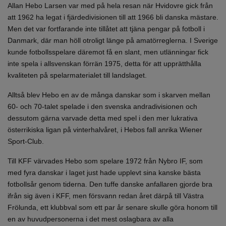
Allan Hebo Larsen var med på hela resan när Hvidovre gick från
att 1962 ha legat i fjärdedivisionen till att 1966 bli danska mästare.
Men det var fortfarande inte tillåtet att tjäna pengar på fotboll i
Danmark, där man höll otroligt länge på amatörreglerna. I Sverige
kunde fotbollsspelare däremot få en slant, men utlänningar fick
inte spela i allsvenskan förrän 1975, detta för att upprätthålla
kvaliteten på spelarmaterialet till landslaget.
Alltså blev Hebo en av de många danskar som i skarven mellan
60- och 70-talet spelade i den svenska andradivisionen och
dessutom gärna varvade detta med spel i den mer lukrativa
österrikiska ligan på vinterhalvåret, i Hebos fall anrika Wiener
Sport-Club.
Till KFF värvades Hebo som spelare 1972 från Nybro IF, som
med fyra danskar i laget just hade upplevt sina kanske bästa
fotbollsår genom tiderna. Den tuffe danske anfallaren gjorde bra
ifrån sig även i KFF, men försvann redan året därpå till Västra
Frölunda, ett klubbval som ett par år senare skulle göra honom till
en av huvudpersonerna i det mest oslagbara av alla