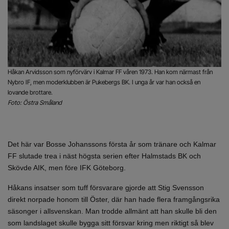
Håkan Arvidsson som nyförvärv i Kalmar FF våren 1973. Han kom närmast från
Nybro IF, men moderklubben är Pukebergs BK. I unga år var han också en
lovande brottare.
Foto: Östra Småland
Det här var Bosse Johanssons första år som tränare och Kalmar
FF slutade trea i näst högsta serien efter Halmstads BK och
Skövde AIK, men före IFK Göteborg.
Håkans insatser som tuff försvarare gjorde att Stig Svensson
direkt norpade honom till Öster, där han hade flera framgångsrika
säsonger i allsvenskan. Man trodde allmänt att han skulle bli den
som landslaget skulle bygga sitt försvar kring men riktigt så blev