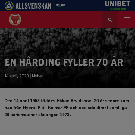
S
ö
k
e
f
t
e
EN HÅRDING FYLLER 70 ÅR
r
:
14 april, 2023 |
Nyhet
Den 14 april 1953 föddes Håkan Arvidsson. 20 år senare kom
han från Nybro IF till Kalmar FF och spelade direkt samtliga
26 seriematcher säsongen 1973.