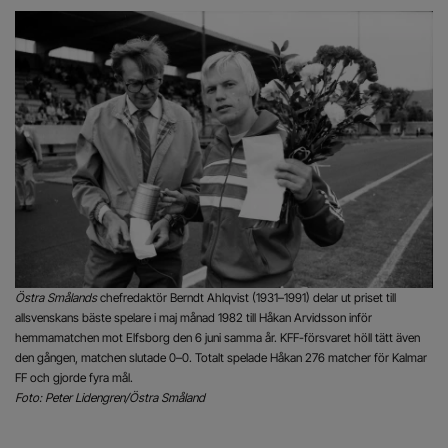
Östra Smålands
chefredaktör Berndt Ahlqvist (1931–1991) delar ut priset till
allsvenskans bäste spelare i maj månad 1982 till Håkan Arvidsson inför
hemmamatchen mot Elfsborg den 6 juni samma år. KFF-försvaret höll tätt även
den gången, matchen slutade 0–0. Totalt spelade Håkan 276 matcher för Kalmar
FF och gjorde fyra mål.
Foto: Peter Lidengren/Östra Småland