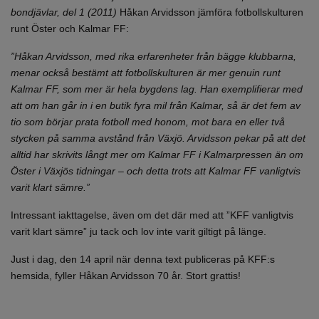
bondjävlar, del 1 (2011)
Håkan Arvidsson jämföra fotbollskulturen
runt Öster och Kalmar FF:
”Håkan Arvidsson, med rika erfarenheter från bägge klubbarna,
menar också bestämt att fotbollskulturen är mer genuin runt
Kalmar FF, som mer är hela bygdens lag. Han exemplifierar med
att om han går in i en butik fyra mil från Kalmar, så är det fem av
tio som börjar prata fotboll med honom, mot bara en eller två
stycken på samma avstånd från Växjö. Arvidsson pekar på att det
alltid har skrivits långt mer om Kalmar FF i Kalmarpressen än om
Öster i Växjös tidningar – och detta trots att Kalmar FF vanligtvis
varit klart sämre.”
Intressant iakttagelse, även om det där med att ”KFF vanligtvis
varit klart sämre” ju tack och lov inte varit giltigt på länge.
Just i dag, den 14 april när denna text publiceras på KFF:s
hemsida, fyller Håkan Arvidsson 70 år. Stort grattis!