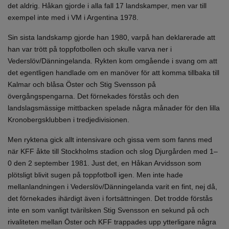
det aldrig. Håkan gjorde i alla fall 17 landskamper, men var till
exempel inte med i VM i Argentina 1978.
Sin sista landskamp gjorde han 1980, varpå han deklarerade att
han var trött på toppfotbollen och skulle varva ner i
Vederslöv/Dänningelanda. Rykten kom omgående i svang om att
det egentligen handlade om en manöver för att komma tillbaka till
Kalmar och blåsa Öster och Stig Svensson på
övergångspengarna. Det förnekades förstås och den
landslagsmässige mittbacken spelade några månader för den lilla
Kronobergsklubben i tredjedivisionen.
Men ryktena gick allt intensivare och gissa vem som fanns med
när KFF åkte till Stockholms stadion och slog Djurgården med 1–
0 den 2 september 1981. Just det, en Håkan Arvidsson som
plötsligt blivit sugen på toppfotboll igen. Men inte hade
mellanlandningen i Vederslöv/Dänningelanda varit en fint, nej då,
det förnekades ihärdigt även i fortsättningen. Det trodde förstås
inte en som vanligt tvärilsken Stig Svensson en sekund på och
rivaliteten mellan Öster och KFF trappades upp ytterligare några