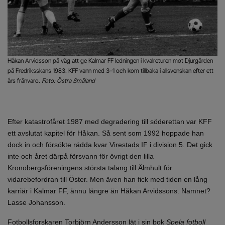
Håkan Arvidsson på väg att ge Kalmar FF ledningen i kvalreturen mot Djurgården
på Fredriksskans 1983. KFF vann med 3–1 och kom tillbaka i allsvenskan efter ett
års frånvaro.
Foto: Östra Småland
Efter katastrofåret 1987 med degradering till söderettan var KFF
ett avslutat kapitel för Håkan. Så sent som 1992 hoppade han
dock in och försökte rädda kvar Virestads IF i division 5. Det gick
inte och året därpå försvann för övrigt den lilla
Kronobergsföreningens största talang till Älmhult för
vidarebefordran till Öster. Men även han fick med tiden en lång
karriär i Kalmar FF, ännu längre än Håkan Arvidssons. Namnet?
Lasse Johansson.
Fotbollsforskaren Torbjörn Andersson lät i sin bok
Spela fotboll